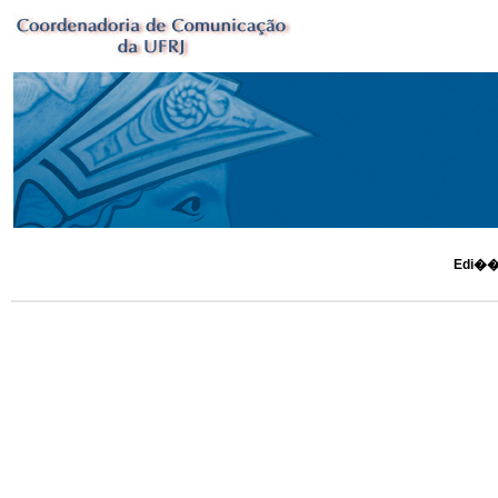
Edi��