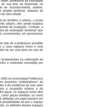
Tardin, professora da Faculdade
o de sua tese de doutorado na
ar de reconhecimento, análise,
rojeto territorial, tratando da
o de uma cidade.
o território: o urbano, o social
mento urbano, vêm sendo tratados
assível de ocupação. Contudo, a
s de ordenação territorial” que
ais convenientes em permanecer
o fato de a professora acreditar
o a seus espaços livres e uma
 além de ser uma área em vias de
s fundamentais na ordenação de
nfira a entrevista concedida por
 2005 na Universidad Politécnica
o possíveis “vertebradores” do
des e da existência de uma série
 meio à ocupação urbana, e da
Em geral, os espaços livres vêm
, como peças isoladas, ou como
 é atribuído um papel passivo em
 a possibilidade de que o espaço
tanto, os atributos desses espaços