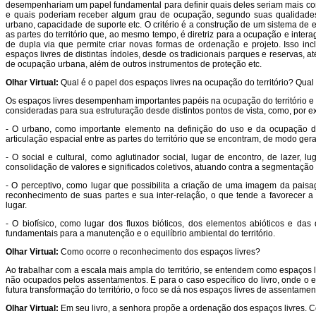
desempenhariam um papel fundamental para definir quais deles seriam mais co
e quais poderiam receber algum grau de ocupação, segundo suas qualidades b
urbano, capacidade de suporte etc. O critério é a construção de um sistema de 
as partes do território que, ao mesmo tempo, é diretriz para a ocupação e inte
de dupla via que permite criar novas formas de ordenação e projeto. Isso inc
espaços livres de distintas índoles, desde os tradicionais parques e reservas, a
de ocupação urbana, além de outros instrumentos de proteção etc.
Olhar Virtual:
Qual é o papel dos espaços livres na ocupação do território? Qual
Os espaços livres desempenham importantes papéis na ocupação do território 
consideradas para sua estruturação desde distintos pontos de vista, como, por 
- O urbano, como importante elemento na definição do uso e da ocupação d
articulação espacial entre as partes do território que se encontram, de modo gera
- O social e cultural, como aglutinador social, lugar de encontro, de lazer, lu
consolidação de valores e significados coletivos, atuando contra a segmentação 
- O perceptivo, como lugar que possibilita a criação de uma imagem da paisa
reconhecimento de suas partes e sua inter-relação, o que tende a favorecer a 
lugar.
- O biofísico, como lugar dos fluxos bióticos, dos elementos abióticos e das
fundamentais para a manutenção e o equilíbrio ambiental do território.
Olhar Virtual:
Como ocorre o reconhecimento dos espaços livres?
Ao trabalhar com a escala mais ampla do território, se entendem como espaços li
não ocupados pelos assentamentos. E para o caso específico do livro, onde o e
futura transformação do território, o foco se dá nos espaços livres de assentament
Olhar Virtual:
Em seu livro, a senhora propõe a ordenação dos espaços livres. C