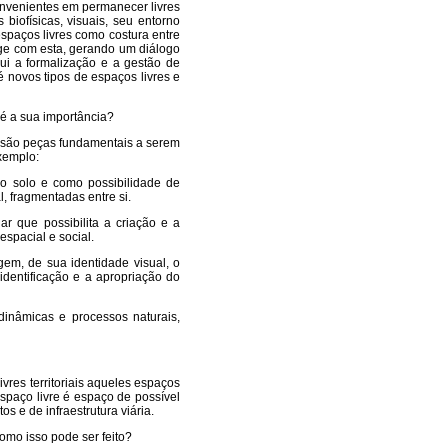
nvenientes em permanecer livres
iofísicas, visuais, seu entorno
espaços livres como costura entre
rage com esta, gerando um diálogo
lui a formalização e a gestão de
té novos tipos de espaços livres e
 é a sua importância?
e são peças fundamentais a serem
exemplo:
o solo e como possibilidade de
l, fragmentadas entre si.
gar que possibilita a criação e a
espacial e social.
gem, de sua identidade visual, o
identificação e a apropriação do
 dinâmicas e processos naturais,
vres territoriais aqueles espaços
spaço livre é espaço de possível
os e de infraestrutura viária.
omo isso pode ser feito?