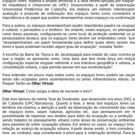
Espaços livres: sistema e projeto territorial
é a obra recém-lançada por Raquel 
de Arquitetura e Urbanismo da UFRJ. Desenvolvida a partir da elaboraçã
Universidad Politécnica de Cataluña, ela elabora um método interdisciplin
avaliação e proposta de ordenação dos espaços livres como condutores do p
importância e do papel que podem desempenhar esses espaços na conformaçã
Para a autora, os espaços desempenham quatro importantes papéis na ocupação d
e cultural, o perceptivo e o biofísico. No entanto, esses espaços, no planeja
como áreas passivas, configurando-se como local de proteção ambiental ou p
pesquisadora destaca que os espaços livres devem ser entendidos como “ponto
“desempenhariam um papel fundamental para definir quais deles seriam m
livres e quais poderiam receber algum grau de ocupação”, ressalta Tardin.
A escolha da Barra da Tijuca e de Jacarepaguá para estudo de caso ocorreu pel
que a região se apresenta como “uma área que tem muita força em relaçã
configuração especial singular referente a sua estrutura geográfica e urbana,
consolidação urbana, o que permite pensar em sua reestruturação”.
Para entender um pouco mais sobre como os espaços livres podem ser peça
áreas não ocupadas pelos assentamentos ou pelas infraestruturas viárias, co
Raquel Tardin ao
Olhar Virtual
.
Olhar Virtual:
Como surgiu a ideia de escrever o livro?
Este livro derivou da minha Tese de Doutorado, que desenvolvi nos anos 2001 a
de Cataluña (UPC-Barcelona). Quanto à tese, o tema dos espaços livres com
território me chamou a atenção a partir da observação do crescimento das cida
de espaços livres, sejam naturais, agrícolas etc., que permanecem em
possibilidade de repensar seu destino para além da ocupação ou a proteção. 
sendo tratados no planejamento urbano como áreas de preservação ambiental
área passível de sofrer ocupação urbana. Em ambos os casos, ao espaço livre
relação ao avanço da ocupação urbana. A partir desse ponto, o livro considera
livre, ao contrário, seja considerado a priori para a ordenação territorial. Para 