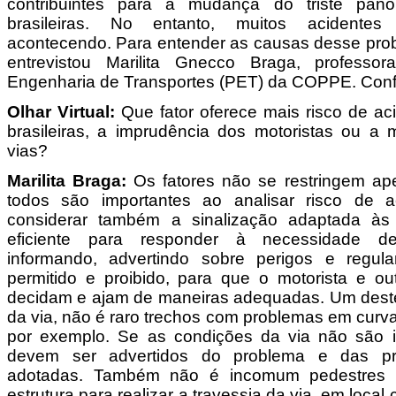
contribuintes para a mudança do triste pan
brasileiras. No entanto, muitos acidentes
acontecendo. Para entender as causas desse probl
entrevistou Marilita Gnecco Braga, profess
Engenharia de Transportes (PET) da COPPE. Confi
Olhar Virtual:
Que fator oferece mais risco de ac
brasileiras, a imprudência dos motoristas ou a
vias?
Marilita Braga:
Os fatores não se restringem ap
todos são importantes ao analisar risco de a
considerar também a sinalização adaptada às 
eficiente para responder à necessidade d
informando, advertindo sobre perigos e regu
permitido e proibido, para que o motorista e ou
decidam e ajam de maneiras adequadas. Um destes
da via, não é raro trechos com problemas em curvas
por exemplo. Se as condições da via não são id
devem ser advertidos do problema e das p
adotadas. Também não é incomum pedestres c
estrutura para realizar a travessia da via, em loca