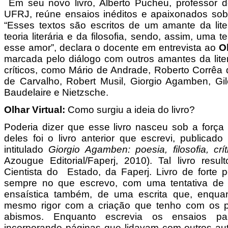
Em seu novo livro, Alberto Pucheu, professor de
UFRJ, reúne ensaios inéditos e apaixonados sobre 
“Esses textos são escritos de um amante da liter
teoria literária e da filosofia, sendo, assim, uma 
esse amor”, declara o docente em entrevista ao
Ol
marcada pelo diálogo com outros amantes da lite
críticos, como Mário de Andrade, Roberto Corrê
de Carvalho, Robert Musil, Giorgio Agamben, Gi
Baudelaire e Nietzsche.
Olhar Virtual:
Como surgiu a ideia do livro?
Poderia dizer que esse livro nasceu sob a força
deles foi o livro anterior que escrevi, publica
intitulado
Giorgio Agamben: poesia, filosofia, crít
Azougue Editorial/Faperj, 2010). Tal livro res
Cientista do Estado, da Faperj. Livro de forte
sempre no que escrevo, com uma tentativa de 
ensaística também, de uma escrita que, enqua
mesmo rigor com a criação que tenho com os
abismos. Enquanto escrevia os ensaios par
incorporando páginas que lidavam com outros a