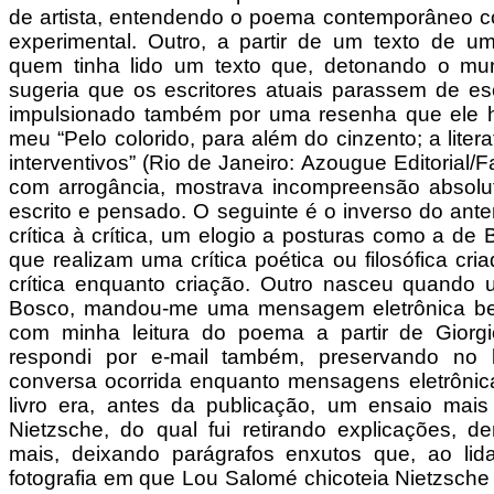
de artista, entendendo o poema contemporâneo c
experimental. Outro, a partir de um texto de um
quem tinha lido um texto que, detonando o mu
sugeria que os escritores atuais parassem de esc
impulsionado também por uma resenha que ele ha
meu “Pelo colorido, para além do cinzento; a liter
interventivos” (Rio de Janeiro: Azougue Editorial/F
com arrogância, mostrava incompreensão absolut
escrito e pensado. O seguinte é o inverso do ante
crítica à crítica, um elogio a posturas como a de
que realizam uma crítica poética ou filosófica cri
crítica enquanto criação. Outro nasceu quando 
Bosco, mandou-me uma mensagem eletrônica be
com minha leitura do poema a partir de Gior
respondi por e-mail também, preservando no l
conversa ocorrida enquanto mensagens eletrônica
livro era, antes da publicação, um ensaio mais
Nietzsche, do qual fui retirando explicações, 
mais, deixando parágrafos enxutos que, ao li
fotografia em que Lou Salomé chicoteia Nietzsch