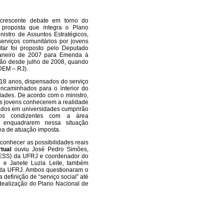
 crescente debate em torno do
, proposta que integra o Plano
nistro de Assuntos Estratégicos,
rviços comunitários por jovens
tar foi proposto pelo Deputado
aneiro de 2007 para Emenda à
ação desde julho de 2008, quando
(DEM – RJ).
e 18 anos, dispensados do serviço
 encaminhados para o interior do
dades. De acordo com o ministro,
dos jovens conhecerem a realidade
lados em universidades cumprirão
iços condizentes com a área
e enquadrarem nessa situação
ea de atuação imposta.
conhecer as possibilidades reais
rtual
ouviu José Pedro Simões,
 (ESS) da UFRJ e coordenador do
, e Janete Luzia Leite, também
l da UFRJ. Ambos questionaram o
definição de “serviço social” até
ealização do Plano Nacional de