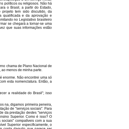
s políticos ou religiosos. Não há
ra o Brasil, a partir do Estado,
 projeto tem sido discutido, da
a qualificada e da aprovação e
mitando no Legislativo brasileiro
firmar se chegará a tornar-se uma
 vez que suas informações estão
verno chama de Plano Nacional de
e, ao menos de minha parte.
a é enorme. Não encontrei uma só
 com esta nomenclatura. Então, a
ecer a realidade do Brasil"; isso
os na, digamos primeira peneira,
stação de "serviços sociais". Para
de da prestação destes "serviços
Ensino Superior. Como é isso? O
s sociais" compatíveis com a sua
ível Superior especificamente, o
m conta daquilo que parece ser