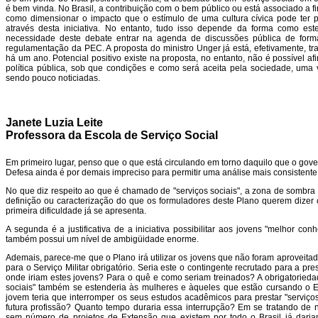
é bem vinda. No Brasil, a contribuição com o bem público ou está associado a fin
como dimensionar o impacto que o estímulo de uma cultura cívica pode ter pa
através desta iniciativa. No entanto, tudo isso depende da forma como este
necessidade deste debate entrar na agenda de discussões pública de form
regulamentação da PEC. A proposta do ministro Unger já está, efetivamente, tra
há um ano. Potencial positivo existe na proposta, no entanto, não é possível a
política pública, sob que condições e como será aceita pela sociedade, uma
sendo pouco noticiadas.
Janete Luzia Leite
Professora da Escola de Serviço Social
Em primeiro lugar, penso que o que está circulando em torno daquilo que o go
Defesa ainda é por demais impreciso para permitir uma análise mais consistent
No que diz respeito ao que é chamado de "serviços sociais", a zona de sombr
definição ou caracterização do que os formuladores deste Plano querem dizer
primeira dificuldade já se apresenta.
A segunda é a justificativa de a iniciativa possibilitar aos jovens "melhor conh
também possui um nível de ambigüidade enorme.
Ademais, parece-me que o Plano irá utilizar os jovens que não foram aproveitad
para o Serviço Militar obrigatório. Seria este o contingente recrutado para a pre
onde iriam estes jovens? Para o quê e como seriam treinados? A obrigatorieda
sociais" também se estenderia às mulheres e àqueles que estão cursando o 
jovem teria que interromper os seus estudos acadêmicos para prestar "serviço
futura profissão? Quanto tempo duraria essa interrupção? Em se tratando de n
sem número de projetos de Extensão que existem por todo o Brasil já daria