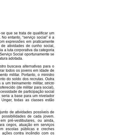
se que se trata de qualificar um
 No entanto, “serviço social” é a
com expressões em praticamente
de atividades de cunho social,
ia a luta corporativa da categoria
 Serviço Social oportunamente se
atura adotada.
tro buscava alternativas para o
rporar todos os jovens em idade de
to militar. Portanto, o ministro
to do soldo dos recrutas. Outra
s a um treinamento militar,
stricto
ferecido (de militar para social),
ecessidade de participação social
a seria a base para um nivelador
 Unger, todas as classes estão
junto de atividades possíveis de
 possibilidades de cada jovem.
m pré-vestibulares, ou ainda,
ara cegos, atuação em serviços
 em escolas públicas e creches
e ações contra incêndio com os