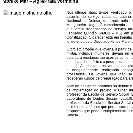
Monike Mar – AgN/Praia Vermelha
Nos últimos dias, temos verificado o
assunto do serviço social obrigatório
Nacional de Defesa, idealizado pelo mi
Mangabeira Unger. O cumprimento de se
que forem dispensados do serviço mili
Leonardo Quintão (PMDB – MG) em j
Constituição. O parecer está em tramit
foi deferido pelo Deputado Felipe Maia 
O projeto propõe que jovens, a partir d
militar, inclusive mulheres, devam ser
país para prestarem serviços às comuni
o principal benefício é a possibilidade 
do país. Aqueles que estiverem matricu
a obrigatoriedade realizando serv
profissional. Os jovens que não s
receberão cursos de preparação para ár
A fim de nos aprofundarmos no debate e 
de implantação do projeto, o
Olhar Vi
professor da Escola de Serviço Social
Laboratório de Dados Sociais (Lab10)
professora da Escola de Serviço Socia
projeto, sob análises que perpassam pela 
propostas que podem complementar a id
Defesa.