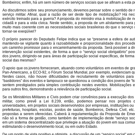
Bombeiros; enfim, há um sem número de serviços sociais que se afinam a esta p
Ao discutirmos sobre seu pronunciamento, devemos pensar sobre o sentido de 
serviço militar. Afinal, qual a razão de ser deste tipo de mobilização? Há 
exército treinado para a guerra? A proposta do ministro visa à mobilização de 
cidadã e para a vida cívica. Neste sentido, a proposta de um alistamento para 
muito mais coerente com as necessidades sociais brasileiras do que o serviço 
tornar-se exeqüível?
O próprio parecer do Deputado Felipe indica que se “preserve a esfera de aut
mantendo-se vigilante quanto à razoabilidade e proporcionalidade dos proced
um caminho promissor para o encaminhamento da proposta. Será possível a div
intervenção social existentes, de forma a que o “serviço social obrigatório” pos
dos jovens, dirigindo-se para áreas de participação social específicas, de for
social das mesmas?
O apoio que os jovens forneceram, atuando como voluntários em eventos de gr
Pan-Americano, a ECO-92, o Fórum Social Mundial, por exemplo, evidenciam q
Nestes casos, não houve dificuldades de recrutamento de voluntários para
“bastidores” dos eventos e tampouco se questionou a condição dos jovens de “tr
sentem prestigiados pela simples contribuição nestes eventos. Mobilizações 
para outros fins, demonstrando a relevância de participação social.
Se os Ministérios Militares e Civis podem criar convênios para a execução dos “
militar, como prevê a Lei 8.239, então, podemos pensar nos projetos 
universidades, em projetos sociais desenvolvidos por empresas, instituições o
prefeituras, hospitais, escolas, postos de saúde, Bombeiros, Defesa Civil, et
propostas a serem oferecidas. Caberá à regulamentação da Proposta de Emend
não só a forma de gestão, como também de implementação deste “serviço soci
em um sistema descentralizado que privilegie a atuação do jovem em sua comun
estimulando o desenvolvimento local, ou em outro Estado.
De um ponto de vista positivo e otimista, a discussão de um “serviço social” em 