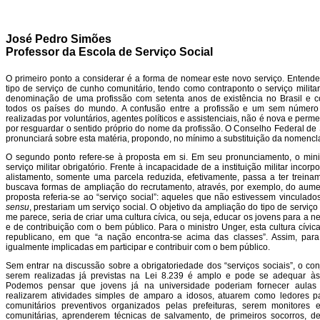
José Pedro Simões
Professor da Escola de Serviço Social
O primeiro ponto a considerar é a forma de nomear este novo serviço. Entende-
tipo de serviço de cunho comunitário, tendo como contraponto o serviço militar.
denominação de uma profissão com setenta anos de existência no Brasil e 
todos os países do mundo. A confusão entre a profissão e um sem número 
realizadas por voluntários, agentes políticos e assistenciais, não é nova e perme
por resguardar o sentido próprio do nome da profissão. O Conselho Federal de
pronunciará sobre esta matéria, propondo, no mínimo a substituição da nomencl
O segundo ponto refere-se à proposta em si. Em seu pronunciamento, o minis
serviço militar obrigatório. Frente à incapacidade de a instituição militar inco
alistamento, somente uma parcela reduzida, efetivamente, passa a ter treinamen
buscava formas de ampliação do recrutamento, através, por exemplo, do aumen
proposta referia-se ao “serviço social”: aqueles que não estivessem vinculado
sensu
, prestariam um serviço social. O objetivo da ampliação do tipo de serviço o
me parece, seria de criar uma cultura cívica, ou seja, educar os jovens para a n
e de contribuição com o bem público. Para o ministro Unger, esta cultura cívic
republicano, em que “a nação encontra-se acima das classes”. Assim, para
igualmente implicadas em participar e contribuir com o bem público.
Sem entrar na discussão sobre a obrigatoriedade dos “serviços sociais”, o con
serem realizadas já previstas na Lei 8.239 é amplo e pode se adequar às
Podemos pensar que jovens já na universidade poderiam fornecer aulas e
realizarem atividades simples de amparo a idosos, atuarem como ledores p
comunitários preventivos organizados pelas prefeituras, serem monitores
comunitárias, aprenderem técnicas de salvamento, de primeiros socorros, d