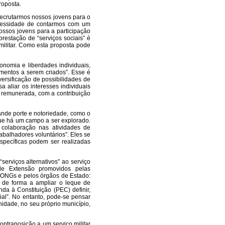
roposta.
recrutarmos nossos jovens para o
necessidade de contarmos com um
nossos jovens para a participação
prestação de “serviços sociais” é
militar. Como esta proposta pode
onomia e liberdades individuais,
imentos a serem criados”. Esse é
ersificação de possibilidades de
sa aliar os interesses individuais
ma remunerada, com a contribuição
ande porte e notoriedade, como o
ue há um campo a ser explorado.
 colaboração nas atividades de
abalhadores voluntários”. Eles se
específicas podem ser realizadas
serviços alternativos” ao serviço
de Extensão promovidos pelas
u ONGs e pelos órgãos de Estado:
c. de forma a ampliar o leque de
a à Constituição (PEC) definir,
al”. No entanto, pode-se pensar
idade, no seu próprio município,
contraposição a um serviço militar