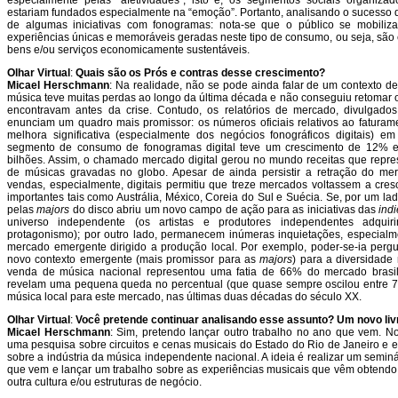
estariam fundados especialmente na “emoção”. Portanto, analisando o sucesso
de algumas iniciativas com fonogramas: nota-se que o público se mobili
experiências únicas e memoráveis geradas neste tipo de consumo, ou seja, são 
bens e/ou serviços economicamente sustentáveis.
Olhar Virtual
:
Quais são os Prós e contras desse crescimento?
Micael Herschmann
: Na realidade, não se pode ainda falar de um contexto de
música teve muitas perdas ao longo da última década e não conseguiu retomar
encontravam antes da crise. Contudo, os relatórios de mercado, divulgado
enunciam um quadro mais promissor: os números oficiais relativos ao fatur
melhora significativa (especialmente dos negócios fonográficos digitais) e
segmento de consumo de fonogramas digital teve um crescimento de 12% 
bilhões. Assim, o chamado mercado digital gerou no mundo receitas que repr
de músicas gravadas no globo. Apesar de ainda persistir a retração do mer
vendas, especialmente, digitais permitiu que treze mercados voltassem a cre
importantes tais como Austrália, México, Coreia do Sul e Suécia. Se, por um lad
pelas
majors
do disco abriu um novo campo de ação para as iniciativas das
ind
universo independente (os artistas e produtores independentes adqu
protagonismo); por outro lado, permanecem inúmeras inquietações, especial
mercado emergente dirigido a produção local. Por exemplo, poder-se-ia pergu
novo contexto emergente (mais promissor para as
majors
) para a diversidade 
venda de música nacional representou uma fatia de 66% do mercado brasil
revelam uma pequena queda no percentual (que quase sempre oscilou entre 7
música local para este mercado, nas últimas duas décadas do século XX.
Olhar Virtual
:
Você pretende continuar analisando esse assunto? Um novo livr
Micael Herschmann
: Sim, pretendo lançar outro trabalho no ano que vem. 
uma pesquisa sobre circuitos e cenas musicais do Estado do Rio de Janeiro e
sobre a indústria da música independente nacional. A ideia é realizar um semi
que vem e lançar um trabalho sobre as experiências musicais que vêm obtendo
outra cultura e/ou estruturas de negócio.