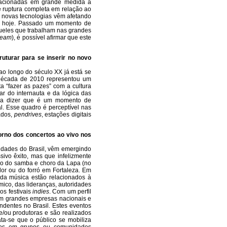
elacionadas em grande medida à
e ruptura completa em relação ao
 novas tecnologias vêm afetando
ial hoje. Passado um momento de
queles que trabalham nas grandes
ream
), é possível afirmar que este
uturar para se inserir no novo
 ao longo do século XX já está se
 década de 2010 representou um
ta “fazer as pazes” com a cultura
r do internauta e da lógica das
e-ia dizer que é um momento de
l. Esse quadro é perceptível nas
ados,
pendrives
, estações digitais
rno dos concertos ao vivo nos
lidades do Brasil, vêm emergindo
ivo êxito, mas que infelizmente
 o do samba e choro da Lapa (no
or ou do forró em Fortaleza. Em
 da música estão relacionados à
ico, das lideranças, autoridades
os festivais
indies
. Com um perfil
 grandes empresas nacionais e
ndentes no Brasil. Estes eventos
 e/ou produtoras e são realizados
ata-se que o público se mobiliza
zados em grupos ou comunidades