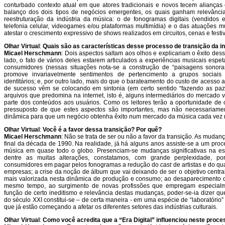
conturbado contexto atual em que atores tradicionais e novos tecem alianças 
balanço dos dois tipos de negócios emergentes, os quais ganham relevância
reestruturação da indústria da música: o de fonogramas digitais (vendidos
telefonia celular, videogames e/ou plataformas multimídia) e o das atuações m
atestar o crescimento expressivo de shows realizados em circuitos, cenas e festi
Olhar Virtual
:
Quais são as características desse processo de transição da i
Micael Herschmann
: Dois aspectos saltam aos olhos e explicariam o êxito de
lado, o fato de vários deles estarem articulados a experiências musicais espet
consumidores (nessas situações nota-se a construção de “paisagens sonor
promove invariavelmente sentimentos de pertencimento a grupos sociais 
identitários; e, por outro lado, mais do que o barateamento do custo de acess
de sucesso vêm se colocando em sintonia (em certo sentido “fazendo as paz
arquivos que predomina na internet, isto é, alguns intermediários do mercado 
parte dos conteúdos aos usuários. Como os leitores terão a oportunidade de co
pressuposto de que estes aspectos são importantes, mas não necessariame
dinâmica para que um negócio obtenha êxito num mercado da música cada vez
Olhar Virtual
:
Você é a favor dessa transição? Por quê?
Micael Herschmann
: Não se trata de ser ou não a favor da transição. As muda
final da década de 1990. Na realidade, já há alguns anos assiste-se a um proce
música em quase todo o globo. Presenciam-se mudanças significativas na est
dentre as muitas alterações, constatamos, com grande perplexidade, por
consumidores em pagar pelos fonogramas a redução do
cast
de artistas e do q
empresas; a crise da noção de álbum que vai deixando de ser o objetivo central
mais valorizada nesta dinâmica de produção e consumo; ao desaparecimento de
mesmo tempo, ao surgimento de novas profissões que empregam especialm
função de certo ineditismo e relevância destas mudanças, poder-se-ia dizer que
do século XXI constitui-se – de certa maneira - em uma espécie de “laboratório
que já estão começando a afetar os diferentes setores das indústrias culturais.
Olhar Virtual
:
Como você acredita que a “Era Digital” influenciou neste proc