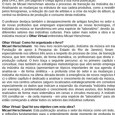
pela UFRJ, tem 184 páginas e chega agora à sua nona publicação.
O livro de Micael Herschman aborda o processo de transição da Indústria d
Analisando as mudanças na estrutura de sua cadeia produtiva, como a resist
pelos fonogramas, a redução do
cast
de artistas e a crise da noção do álbum, q
central na dinâmica de produção e consumo desta indústria.
O professor destaca também o desaparecimento de antigas funções no setor 
de novas profissões que empregam especialmente as novas tecnologias, 
Indústria da música se transformou em uma espécie de “laboratório”, devido às
diferentes setores das indústrias culturais. Para saber mais sobre a obra e 
indústria musical o
Olhar Virtual
entrevistou Micael Herschman.
Olhar Virtual
:
Como foi organizado o livro?
Micael Herschmann
: No meu livro recém-lançado,
Indústria da música em tra
Fundação de apoio à Pesquisa do Estado do Rio de Janeiro), foram r
especialmente nos últimos três anos a respeito do processo de crise, de transiçã
música, que tem mobilizado, de forma dramática, os profissionais que direta e
produção cultural. O livro traça o seguinte percurso: a) no primeiro capítu
conceitual, mas também as estratégias metodológicas que vêm sendo emprega
da indústria da música (apresentam-se tópicos importantes de sua agenda d
analisa-se – de forma sintética – a profunda crise do setor e as mudanças
indústria da música na última década devido à emergência de novos negócios f
c) o último capítulo é dedicado a analisar o crescimento do mercado da música,
ao vivo nos centros urbanos (alguns localizados estrategicamente em corredore
especialmente os dados que indicam a expansão da chamada “indústria indepe
por exemplo, é problematizado o crescimento dos shows avulsos, dos festivai
realizados de forma mais sistemática em cenas e circuitos musicais). A indústr
XXI constitui-se – de certa maneira - em uma espécie de “laboratório” para ob
estão começando a afetar todos os setores das indústrias culturais.
Olhar Virtual
:
Qual foi seu objetivo com esta obra?
Micael Herschmann:
Esta publicação analisa o setor da música como um todo,
e reflexões fundamentais para o entendimento deste momento de profunda tra