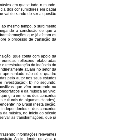
a música em quase todo o mundo.
ência dos consumidores em pagar
ue vai deixando de ser a questão
e, ao mesmo tempo, o surgimento
chegando à conclusão de que a
 transformações que já afetam os
sobre o processo de transição da
nsição,
(que conta com apoio da
eunidas reflexões elaboradas
o e reestruturação da indústria da
 indiretamente atuam no setor da
lo é apresentado não só o quadro
das pelo autor nos seus estudos
e investigação); b) no segundo,
 positivas que vêm ocorrendo na
onográficos e da música ao vivo;
 que gira em torno dos concertos
s culturais de algumas cidades),
ndente” no Brasil (nesta seção,
s independentes e dos concertos
ia da música, no inicio do século
servar as transformações, que já
 trazendo informações relevantes
nsição. Assim, tendo em vista o