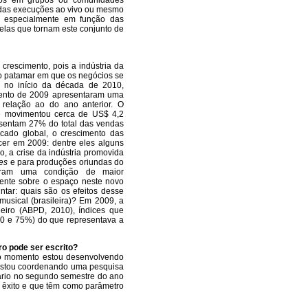
 das execuções ao vivo ou mesmo
za especialmente em função das
elas que tornam este conjunto de
 crescimento, pois a indústria da
 o patamar em que os negócios se
s no início da década de 2010,
amento de 2009 apresentaram uma
m relação ao do ano anterior. O
e movimentou cerca de US$ 4,2
esentam 27% do total das vendas
cado global, o crescimento das
scer em 2009: dentre eles alguns
o, a crise da indústria promovida
ies
e para produções oriundas do
iriram uma condição de maior
mente sobre o espaço neste novo
ntar: quais são os efeitos desse
musical (brasileira)? Em 2009, a
eiro (ABPD, 2010), índices que
0 e 75%) do que representava a
o pode ser escrito?
No momento estou desenvolvendo
 estou coordenando uma pesquisa
nário no segundo semestre do ano
 êxito e que têm como parâmetro