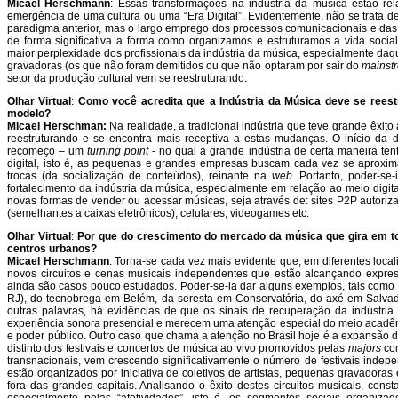
Micael Herschmann
: Essas transformações na indústria da música estão r
emergência de uma cultura ou uma “Era Digital”. Evidentemente, não se trata d
paradigma anterior, mas o largo emprego dos processos comunicacionais e das
de forma significativa a forma como organizamos e estruturamos a vida soc
maior perplexidade dos profissionais da indústria da música, especialmente da
gravadoras (os que não foram demitidos ou que não optaram por sair do
mainst
setor da produção cultural vem se reestruturando.
Olhar Virtual
:
Como você acredita que a Indústria da Música deve se reestr
modelo?
Micael Herschman:
Na realidade, a tradicional indústria que teve grande êxito
reestruturando e se encontra mais receptiva a estas mudanças. O início da
recomeço – um
turning point
- no qual a grande indústria de certa maneira ten
digital, isto é, as pequenas e grandes empresas buscam cada vez se aproxima
trocas (da socialização de conteúdos), reinante na
web
. Portanto, poder-s
fortalecimento da indústria da música, especialmente em relação ao meio digita
novas formas de vender ou acessar músicas, seja através de: sites P2P autoriz
(semelhantes a caixas eletrônicos), celulares, videogames etc.
Olhar Virtual
:
Por que do crescimento do mercado da música que gira em to
centros urbanos?
Micael Herschmann
: Torna-se cada vez mais evidente que, em diferentes loca
novos circuitos e cenas musicais independentes que estão alcançando express
ainda são casos pouco estudados. Poder-se-ia dar alguns exemplos, tais como
RJ), do tecnobrega em Belém, da seresta em Conservatória, do axé em Salvad
outras palavras, há evidências de que os sinais de recuperação da indústria
experiência sonora presencial e merecem uma atenção especial do meio acadêm
e poder público. Outro caso que chama a atenção no Brasil hoje é a expansão d
distinto dos festivais e concertos de música ao vivo promovidos pelas
majors
com
transnacionais, vem crescendo significativamente o número de festivais indepe
estão organizados por iniciativa de coletivos de artistas, pequenas gravadoras
fora das grandes capitais. Analisando o êxito destes circuitos musicais, const
especialmente pelas “afetividades”, isto é, os segmentos sociais organi