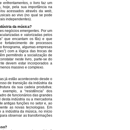
e enfrentamentos, o livro faz um
, hoje, pela sua importância na
 e/ou acessados através da
web
,
usicais ao vivo (no qual se pode
vais independentes).
ndústria da música?
sses negócios emergentes. Por um
acularizadas e valorizadas pelos
as” que encantam os fãs) e que
e fortalecimento de processos
o ao fonograma, algumas empresas
es”) com a lógica das trocas de
vêm permitindo a socialização de
nstatar neste livro, parte-se do
nte devem estar incorporados a
 menos massivo e complexo.
nças já estão acontecendo desde o
sso de transição da indústria da
rutura da sua cadeia produtiva:
 exemplo, a “resistência” dos
uadro de funcionários das grandes
 desta indústria ou a mercadoria
 antigas funções no setor e, ao
ente as novas tecnologias. Em
 a indústria da música, no início
” para observar as transformações
esso?