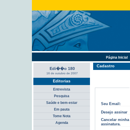
Página Inicial
Cadastro
Edi��o 180
16 de outubro de 2007
Editorias
Entrevista
Pesquisa
Saúde e bem-estar
Seu Email:
Em pauta
Desejo assinar
Tome Nota
Cancelar minha
Agenda
assinatura.