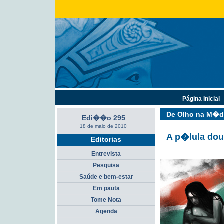
Página Inicial
De Olho na M�d
Edi��o 295
18 de maio de 2010
A p�lula do
Editorias
Entrevista
Pesquisa
Saúde e bem-estar
Em pauta
Tome Nota
Agenda