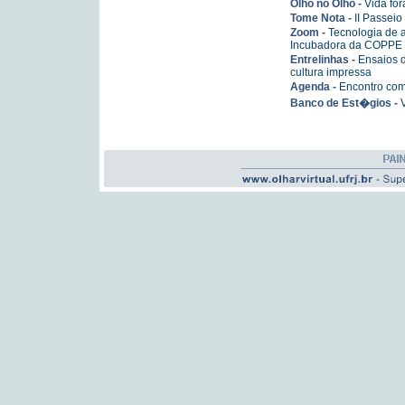
Olho no Olho -
Vida for
Tome Nota -
II Passeio
Zoom -
Tecnologia de 
Incubadora da COPPE
Entrelinhas -
Ensaios d
cultura impressa
Agenda -
Encontro com
Banco de Est�gios -