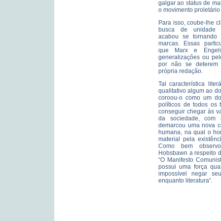
galgar ao status de ma
o movimento proletário
Para isso, coube-lhe 
busca de unidade po
acabou se tornando
marcas. Essas partic
que Marx e Engels
generalizações ou pe
por não se deterem 
própria redação.
Tal característica lite
qualitativo algum ao d
coroou-o como um dos
políticos de todos os
conseguir chegar às v
da sociedade, com l
demarcou uma nova co
humana, na qual o hom
material pela existênc
Como bem observou
Hobsbawn a respeito d
“O Manifesto Comunist
possui uma força qua
impossível negar se
enquanto literatura”.