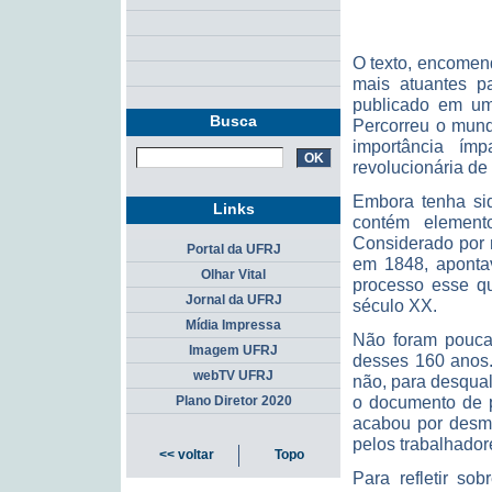
O texto, encomen
mais atuantes pa
publicado em um 
Busca
Percorreu o mundo
importância ím
revolucionária de 
Embora tenha si
Links
contém element
Considerado por m
Portal da UFRJ
em 1848, apontav
Olhar Vital
processo esse qu
Jornal da UFRJ
século XX.
Mídia Impressa
Não foram poucas
Imagem UFRJ
desses 160 anos.
webTV UFRJ
não, para desquali
o documento de p
Plano Diretor 2020
acabou por desme
pelos trabalhador
<< voltar
Topo
Para refletir so