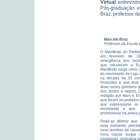
Virtual
entrevist
Pós-graduação e
Braz, professor d
Marcelo Braz
Professor da Escola 
O Manifesto do Partid
em fevereiro de 1
emergência dos movim
que sacudiram a Eu
Manifesto surge como 
do movimento da Liga 
na década de 30 co
Proscritos e que teve
duas vezes (primeiro 
dos Justos e depois L
redigido por Marx e E
que foram incumbidos 
que expressasse os p
movimento e que,
promovesse na arena po
Pode-se afirmar que o
esse momento, perceb
novo domínio de classe
nova classe surgia 
mudanças, originária d