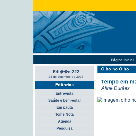
Página Inicial
Olho no Olho
Edi��o 222
23 de setembro de 2008
Tempo em ma
Editorias
Aline Durães
Entrevista
Saúde e bem-estar
Em pauta
Tome Nota
Agenda
Pesquisa