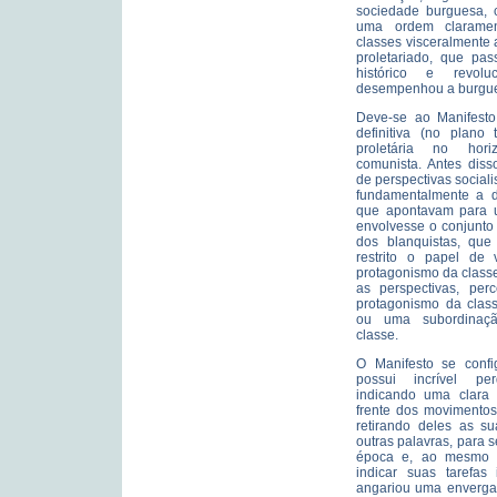
sociedade burguesa, 
uma ordem claramen
classes visceralmente 
proletariado, que pas
histórico e revolu
desempenhou a burgue
Deve-se ao Manifesto 
definitiva (no plano 
proletária no hor
comunista. Antes diss
de perspectivas sociali
fundamentalmente a do
que apontavam para u
envolvesse o conjunto 
dos blanquistas, que
restrito o papel de 
protagonismo da class
as perspectivas, per
protagonismo da class
ou uma subordinaçã
classe.
O Manifesto se conf
possui incrível perd
indicando uma clara 
frente dos movimento
retirando deles as su
outras palavras, para s
época e, ao mesmo t
indicar suas tarefas 
angariou uma enverga