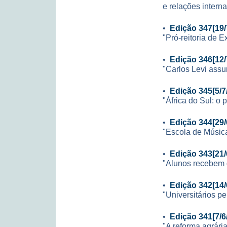
e relações interna
•
Edição 347[19/
"Pró-reitoria de 
•
Edição 346[12/
"Carlos Levi ass
•
Edição 345[5/7
"África do Sul: o 
•
Edição 344[29/
"Escola de Música
•
Edição 343[21/
"Alunos recebem 
•
Edição 342[14/
"Universitários pe
•
Edição 341[7/6
"A reforma agrári