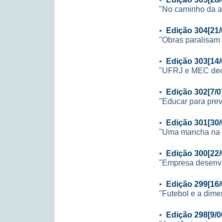
"No caminho da 
•
Edição 304[21/
"Obras paralisam 
•
Edição 303[14/
"UFRJ e MEC decid
•
Edição 302[7/0
"Educar para prev
•
Edição 301[30/
"Uma mancha na i
•
Edição 300[22/
"Empresa desenvo
•
Edição 299[16/
"Futebol e a dime
•
Edição 298[9/0