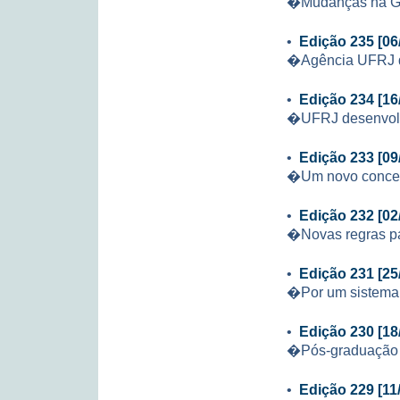
�Mudanças na 
•
Edição 235 [06
�Agência UFRJ d
•
Edição 234 [16
�UFRJ desenvolv
•
Edição 233 [09
�Um novo concei
•
Edição 232 [02
�Novas regras p
•
Edição 231 [25
�Por um sistema 
•
Edição 230 [18
�Pós-graduação 
•
Edição 229 [11