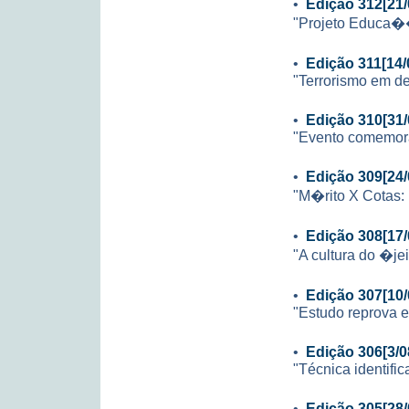
•
Edição 312[21/
"Projeto Educa��
•
Edição 311[14/
"Terrorismo em de
•
Edição 310[31/
"Evento comemor
•
Edição 309[24/
"M�rito X Cotas:
•
Edição 308[17/
"A cultura do �je
•
Edição 307[10/
"Estudo reprova e
•
Edição 306[3/0
"Técnica identific
•
Edição 305[28/