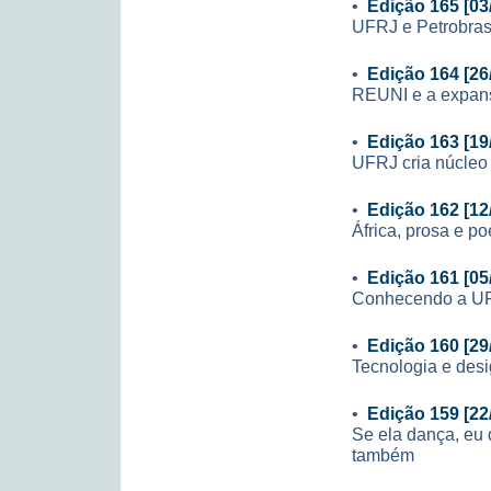
•
Edição 165 [03
UFRJ e Petrobras
•
Edição 164 [26
REUNI e a expan
•
Edição 163 [19
UFRJ cria núcleo
•
Edição 162 [12
África, prosa e po
•
Edição 161 [05
Conhecendo a U
•
Edição 160 [29
Tecnologia e des
•
Edição 159 [22
Se ela dança, eu d
também