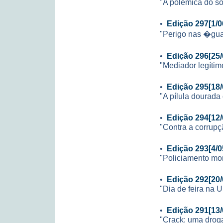
"A polêmica do s
•
Edição 297[1/0
"Perigo nas �gu
•
Edição 296[25/
"Mediador legítim
•
Edição 295[18/
"A pílula dourada
•
Edição 294[12/
"Contra a corrupç
•
Edição 293[4/0
"Policiamento mon
•
Edição 292[20/
"Dia de feira na 
•
Edição 291[13/
"Crack: uma drog