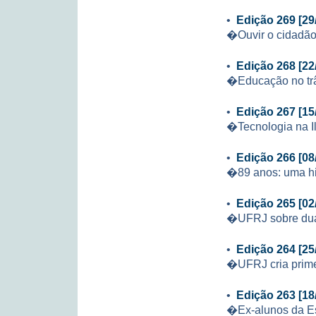
•
Edição 269 [29
�Ouvir o cidadão
•
Edição 268 [22
�Educação no trâ
•
Edição 267 [15
�Tecnologia na Il
•
Edição 266 [08
�89 anos: uma his
•
Edição 265 [02
�UFRJ sobre dua
•
Edição 264 [25
�UFRJ cria prime
•
Edição 263 [18
�Ex-alunos da Es