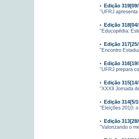
•
Edição 319[09/
"UFRJ apresenta 
•
Edição 318[04/
"Educopédia: Est
•
Edição 317[25/
"Encontro Estadua
•
Edição 316[19/
"UFRJ prepara con
•
Edição 315[14/
"XXXII Jornada de 
•
Edição 314[5/1
"Eleições 2010: o
•
Edição 313[28/
"Valorizando o me