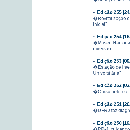
•
Edição 255 [24
�Revitalização d
inicial"
•
Edição 254 [16
�Museu Nacional 
diversão"
•
Edição 253 [09
�Estação de Inte
Universitária"
•
Edição 252 [02
�Curso noturno n
•
Edição 251 [26
�UFRJ faz diagnó
•
Edição 250 [19
�PR-4, cuidando 