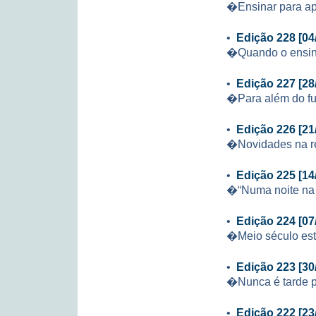
�Ensinar para a
•
Edição 228 [04
�Quando o ensin
•
Edição 227 [28
�Para além do f
•
Edição 226 [21
�Novidades na re
•
Edição 225 [14
�“Numa noite na 
•
Edição 224 [07
�Meio século es
•
Edição 223 [30
�Nunca é tarde 
•
Edição 222 [23