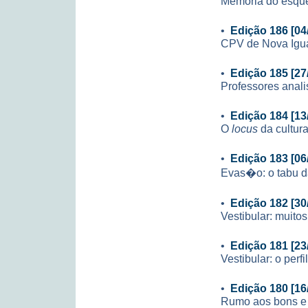
Memória do esqu
•
Edição 186 [04
CPV de Nova Igua
•
Edição 185 [27
Professores anali
•
Edição 184 [13
O
locus
da cultur
•
Edição 183 [06
Evas�o: o tabu d
•
Edição 182 [30
Vestibular: muit
•
Edição 181 [23
Vestibular: o perf
•
Edição 180 [16
Rumo aos bons e