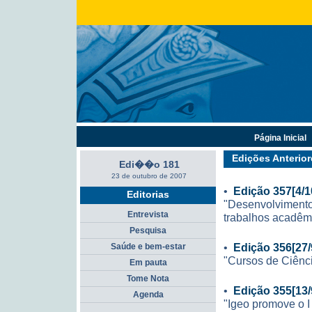
Página Inicial
Edições Anterior
Edi��o 181
23 de outubro de 2007
•
Edição 357[4/1
Editorias
"Desenvolvimento
Entrevista
trabalhos acadêm
Pesquisa
•
Edição 356[27/
Saúde e bem-estar
"Cursos de Ciênc
Em pauta
Tome Nota
•
Edição 355[13/
Agenda
"Igeo promove o I