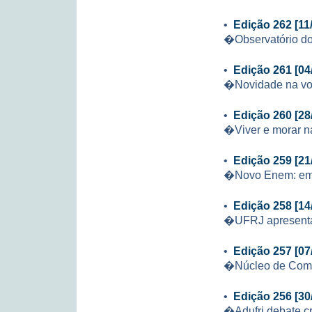
•
Edição 262 [11
�Observatório do
•
Edição 261 [04
�Novidade na vol
•
Edição 260 [28
�Viver e morar na
•
Edição 259 [21
�Novo Enem: em 
•
Edição 258 [14
�UFRJ apresenta 
•
Edição 257 [07
�Núcleo de Comput
•
Edição 256 [30
�Adufrj debate cr