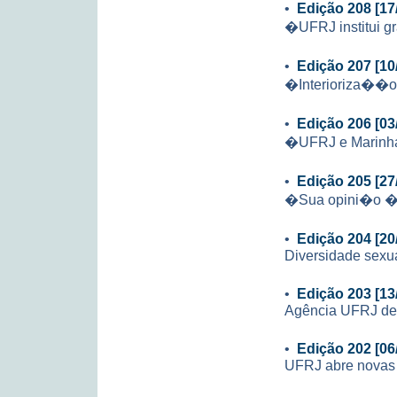
•
Edição 208 [17
�UFRJ institui g
•
Edição 207 [10
�Interioriza��
•
Edição 206 [03
�UFRJ e Marinha
•
Edição 205 [27
�Sua opini�o � 
•
Edição 204 [20
Diversidade sexu
•
Edição 203 [13
Agência UFRJ de 
•
Edição 202 [06
UFRJ abre novas 