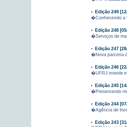
•
Edição 249 [12
�Conhecendo a
•
Edição 248 [05
�Serviços de ma
•
Edição 247 [28
�Nova parceria da
•
Edição 246 [22
�UFRJ investe em
•
Edição 245 [14
�Preservando m
•
Edição 244 [07
�Agência de Inov
•
Edição 243 [31