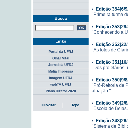
•
Edição 354[6/9
"Primeira turma d
Busca
•
Edição 353[29/
"Conhecendo a UF
Links
•
Edição 352[22/
"As fotos de Clari
Portal da UFRJ
Olhar Vital
•
Edição 351[16/
Jornal da UFRJ
"Dos proletários 
Mídia Impressa
Imagem UFRJ
•
Edição 350[9/8
"Pró-Reitoria de 
webTV UFRJ
atuação "
Plano Diretor 2020
•
Edição 349[2/8
<< voltar
Topo
"Escola de Belas 
•
Edição 348[26/
"Sistema de Bibli