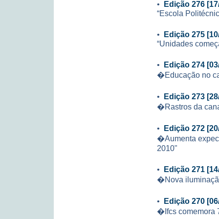
•
Edição 276 [17
“Escola Politécni
•
Edição 275 [10
“Unidades começa
•
Edição 274 [03
�Educação no ca
•
Edição 273 [28
�Rastros da can
•
Edição 272 [20
�Aumenta expecta
2010"
•
Edição 271 [14
�Nova iluminação
•
Edição 270 [06
�Ifcs comemora 7