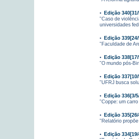
•
Edição 340[31/
"Caso de violênc
universidades fed
•
Edição 339[24/
"Faculdade de Arq
•
Edição 338[17/
"O mundo pós-Bi
•
Edição 337[10/
"UFRJ busca sol
•
Edição 336[3/5
"Coppe: um carro 
•
Edição 335[26/
"Relatório propõe
•
Edição 334[19/