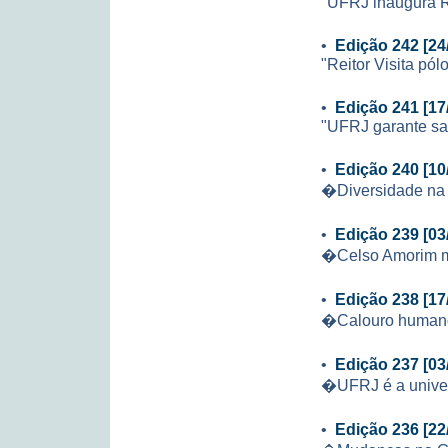
"UFRJ inaugura Re
•
Edição 242 [24
"Reitor Visita p
•
Edição 241 [17
"UFRJ garante sal
•
Edição 240 [10
�Diversidade na
•
Edição 239 [03
�Celso Amorim mi
•
Edição 238 [17
�Calouro huma
•
Edição 237 [03
�UFRJ é a univer
•
Edição 236 [22