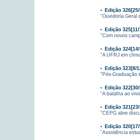
•
Edição 326[25/
"Ouvidoria Geral 
•
Edição 325[11/
"Com novos campos
•
Edição 324[14/
"A UFRJ em clima
•
Edição 323[8/1
"Pós-Graduação 
•
Edição 322[30/
"A batalha ao viv
•
Edição 321[23/
"CEPG abre discus
•
Edição 320[17/
"Assistência estu