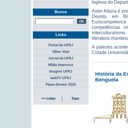
Inglesa do Depar
Asier Altuna é pr
Busca
Deusto, em Bi
Eurocompetence I
competências in
interculturalism
Links
literatura irlande
Portal da UFRJ
A palestra acont
Cidade Universitá
Olhar Vital
Jornal da UFRJ
Mídia Impressa
Imagem UFRJ
História da 
webTV UFRJ
Benguela
Plano Diretor 2020
<< voltar
Topo