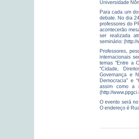
Universidade Nô
Para cada um dos
debate. No dia 2
professores do P
acontecerão mesas
ser realizada a
seminário: (http:/
Professores, pes
internacionais s
temas “Entre a 
“Cidade, Direit
Governança e No
Democracia” e “C
assim como a re
(http://www.ppgc
O evento será no 
O endereço é Rua 