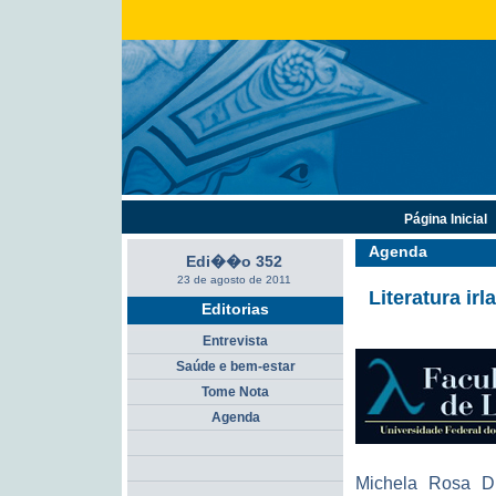
Página Inicial
Agenda
Edi��o 352
23 de agosto de 2011
Literatura ir
Editorias
Entrevista
Saúde e bem-estar
Tome Nota
Agenda
Michela Rosa Di