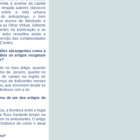
mita à análise da capital
 resgata autores clássicos
ir sobre a vida urbana
do antropólogo, o livro
 por alunos de Mestrado e
ao Olhar Virtual, Gilberto
rantes da publicação e as
O autor ressaltou ainda a
reensão das complexidades
Confira.
estões abrangentes como a
litos os artigos resgatam
de?
nto no meu artigo, quando
 Rio de Janeiro, quanto no
ho de campo na região do
nça de traficantes nesses
pos, que envolvem desde os
divíduos com a lei.
tema de um dos artigos do
, a fronteira entre o legal
a ficou bastante tempo na
com os ambulantes. O artigo
histórico de como o atual
vro?