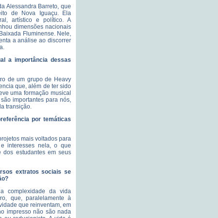
 da Alessandra Barreto, que
eito de Nova Iguaçu. Ela
 artístico e político. A
nhou dimensões nacionais
a Baixada Fluminense. Nele,
ta a análise ao discorrer
a.
ual a importância dessas
ntro de um grupo de Heavy
encia que, além de ter sido
teve uma formação musical
s são importantes para nós,
da transição.
referência por temáticas
projetos mais voltados para
e interesses nela, o que
de dos estudantes em seus
rsos extratos sociais se
ão?
 a complexidade da vida
ro, que, paralelamente à
tividade que reinventam, em
as no impresso não são nada