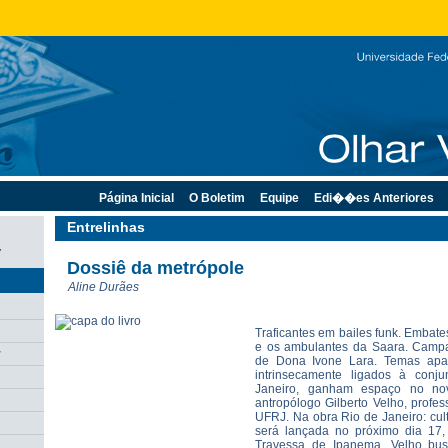
Página Inicial
O Boletim
Equipe
Edi��es Anteriores
Entrelinhas
7
Dossiê da metrópole
Aline Durães
Traficantes em bailes funk. Embate
e os ambulantes da Saara. Campanh
r
de Dona Ivone Lara. Temas apar
intrinsecamente ligados à conj
Janeiro, ganham espaço no nov
antropólogo Gilberto Velho, profe
UFRJ. Na obra Rio de Janeiro: cultu
será lançada no próximo dia 17,
Travessa de Ipanema, Velho bus