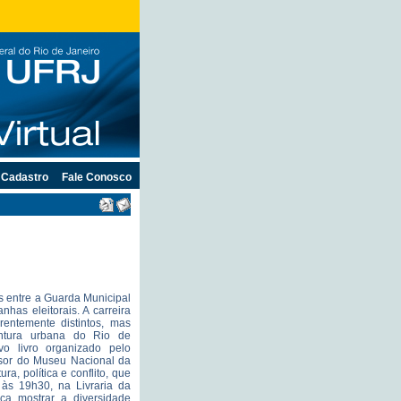
Cadastro
Fale Conosco
s entre a Guarda Municipal
as eleitorais. A carreira
entemente distintos, mas
untura urbana do Rio de
o livro organizado pelo
ssor do Museu Nacional da
ra, política e conflito, que
 às 19h30, na Livraria da
ca mostrar a diversidade