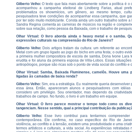
Gilberto Velho:
O texto que fala mais abertamente sobre a política é o
acompanhou a campanha eleitoral de Lindberg Farias, atual pref
problematiza os showmícios, um gênero, ao mesmo tempo, cultural,
pesquisadora teve condições de acompanhar essa campanha, que ga
por ter sido muito mobilizante. Consta ainda um outro trabalho sobre 
Sandra Regina comenta as carreiras de músicos na região e complemen
sobre sua relação, como pessoa da Baixada, com o trabalho de pesquis
Olhar Virtual: O livro aborda ainda o heavy metal e o samba. Q
expressões culturais na compreensão do Rio de Janeiro?
Gilberto Velho:
Dois artigos tratam da cultura: um referente ao enco
Metal com um grupo ligado ao jogo do bicho em uma festa; o outro evid
a primeira mulher compositora de escola de samba, Dona Ivone Lara 
erudita e foi aluna da primeira esposa de Villa-Lobos. Essas situaçõe
antropólogos, porque são ricas sob o ponto de vista social do conflito e 
Olhar Virtual: Samba, Baixada Fluminense, camelôs. Houve uma p
ligadas às camadas de baixa renda?
Gilberto Velho:
Sim, era a estratégia. Eu realmente queria desenvolver 
essa área. Então, apareceram alunos e pesquisadores com idéias 
considero um privilégio. Sou orientador, mas dependo da criativida
trabalhos de campo. No fundo, o livro é um trabalho em equipe.
Olhar Virtual: O livro parece mostrar o tempo todo como os dive
tangenciam. Nesse sentido, qual a principal contribuição da publicaç
Gilberto Velho:
Esse livro contribui para tentarmos compreender
contemporânea. Ele confirma, no caso específico do Rio de Janei
violência, ao conflito e à tensão, existem uma produtividade e uma cria
termos artísticos e culturais, a vida social. As experiências retratad