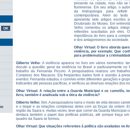
presente na cidade, mas não se li
fluminense. Em seu artigo, o autor
da Antropologia para reflet
contemporânea. Além do texto 
apresenta sete artigos escritos
Doutorado do Museu. Em entrevista 
Velho comentou os artigos integ
reflexões suscitadas por eles. 
importância do livro para a comp
e dos antagonismos da sociedade. 
Olhar Virtual: O livro aborda qu
violência, por exemplo. Que conf
para problematizar a criminalida
Gilberto Velho:
A violência aparece no livro em vários momentos: ta
discuto a questão geral da violência no Brasil e particularmente no
trabalho da Fernanda Piccolo. A pesquisadora realizou um trabal
Complexo dos Macacos. Ela freqüentou bailes funk e assistiu à prese
eventos. Fernanda estudou o convívio entre diferentes gerações e gru
traficantes até pessoas pacíficas, e verificou as diversas relações dos in
Olhar Virtual: A relação entre a Guarda Municipal e os camelôs, 
livro, também é analisada sob a ótica da violência?
Gilberto Velho:
Sim. A pesquisadora narra o modo de vida desses camelos
e o ilegal e as relações complexas deles com as forças da ordem. El
po
região da Saara e, muitas vezes, teve que correr da Guarda Municipal 
destaca também o papel das políticas públicas, até porque traça um 
quadro da Saara se formou.
Olhar Virtual: Que situações referentes à política são avaliadas no li