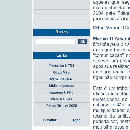
aqueles que, seg
rico no planeta: a
2004 pela Edito
processam as ino
Olhar Virtual: Co
Busca
Marcio D´Amaral
filosofia para o
mais que bimilen
“comunicação” no
Links
síntese, um resu
após sua realizaç
Portal da UFRJ
tudo que tenho fe
Olhar Vital
rigor, não cumpri
Jornal da UFRJ
Mídia Impressa
Este é um trabal
Imagem UFRJ
eficácia tecnoló
diversidades do
webTV UFRJ
culturas estão 
Plano Diretor 2020
multiplicidades 
regime da unifi
<< voltar
Topo
poderia ser, nest
meu olho fosse o 