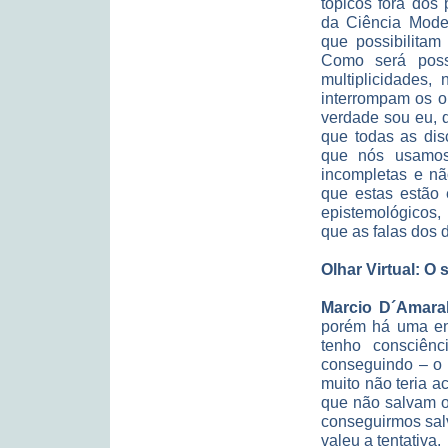
tópicos fora dos
da Ciência Mode
que possibilitam
Como será possí
multiplicidades
interrompam os o
verdade sou eu, q
que todas as disc
que nós usamos, 
incompletas e nã
que estas estão 
epistemológicos,
que as falas dos 
Olhar Virtual: O
Marcio D´Amara
porém há uma eno
tenho consciên
conseguindo – o 
muito não teria a
que não salvam 
conseguirmos sal
valeu a tentativa.