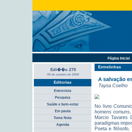
Página Inicial
Entrelinhas
Edi��o 270
06 de outubro de 2009
A salvação es
Editorias
Taysa Coelho
Entrevista
Pesquisa
Saúde e bem-estar
No livro
Comunica
Em pauta
homens comuns
,
Marcio Tavares 
Tome Nota
paradigmas impos
Agenda
Poeta e filósofo