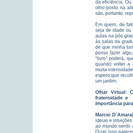
da eficiência. Ou 
olho posto na al
são, portanto, re
Em quem, de fato
seja de idade ou 
aulas na pós-grad
às salas da grad
de que minha tur
posso fazer algo
“livro” poderá, 
quando voltei a 
muita intensidade
espero que recolh
um jardim.
Olhar Virtual
fraternidade e
importância par
Marcio D´Amaral
ideias e intuições
ao mundo sentir 
Dizer isso parec