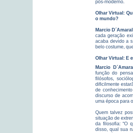
pós-moderno.
Olhar Virtual: Q
o mundo?
Marcio D´Amaral
cada geração exi
acaba devido a s
belo costume, que
Olhar Virtual: E
Marcio D´Amara
função do pensam
filósofos, soció
dificilmente est
de conhecimento 
discurso de aco
uma época para o
Quem talvez poss
situação de extre
da filosofia: “O
disso, qual sua n