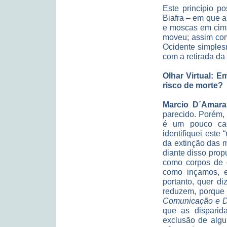
Este princípio po
Biafra – em que 
e moscas em cim
moveu; assim com
Ocidente simple
com a retirada da
Olhar Virtual: 
risco de morte?
Marcio D´Amara
parecido. Porém,
é um pouco caót
identifiquei este 
da extinção das m
diante disso prop
como corpos de g
como inçamos, e
portanto, quer d
reduzem, porque
Comunicação e D
que as dispari
exclusão de algu