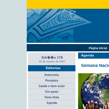
Página Inicial
Agenda
Edi��o 178
02 de outubro de 2007
Semana Nacio
Editorias
Entrevista
Pesquisa
Saúde e bem-estar
Em pauta
Tome Nota
Agenda