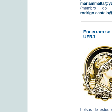
mariammalta@y
(membro do L
rodrigo.castelo
Encerram se 
UFRJ
bolsas de estudo