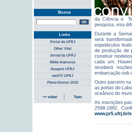
Busca
da Ciência e Tec
pesquisa, visa di
Durante a Semana
Links
será transforma
Portal da UFRJ
espetáculos teatr
Olhar Vital
de produção de 
Jornal da UFRJ
construir modelo
cada um. Haverá
Mídia Impressa
receberá noçõe
Imagem UFRJ
embarcação sob a 
webTV UFRJ
Outro parceiro na
Plano Diretor 2020
as portas do Lab
oceânico do mun
<< voltar
Topo
As inscrições pa
2598-1892. Con
www.pr5.ufrj.br/