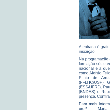
A entrada é gratu
inscrição.
Na programação c
formação sócio-ec
nacional e a que
como Aloísio Teix
Plínio de Arru
(FFLHC/USP), G
(ESS/UFRJ), Paul
(BNDES) e Rube
presença. Confira
Para mais inform
profª Maria