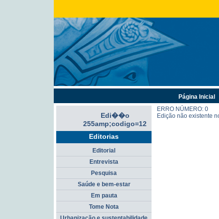
Página Inicial
ERRO NÚMERO: 0
Edi��o
Edição não existente n
255amp;codigo=12
Editorias
Editorial
Entrevista
Pesquisa
Saúde e bem-estar
Em pauta
Tome Nota
Urbanização e sustentabilidade