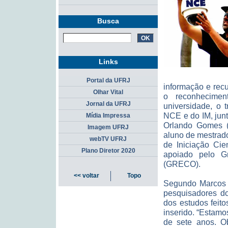
Busca
Links
Portal da UFRJ
informação e rec
Olhar Vital
o reconhecimen
Jornal da UFRJ
universidade, o 
NCE e do IM, jun
Mídia Impressa
Orlando Gomes (E
Imagem UFRJ
aluno de mestrad
webTV UFRJ
de Iniciação Ci
Plano Diretor 2020
apoiado pelo G
(GRECO).
<< voltar
Topo
Segundo Marcos B
pesquisadores 
dos estudos feit
inserido. “Estam
de sete anos. O