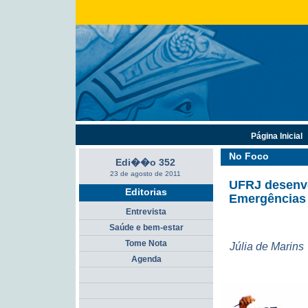
Página Inicial
No Foco
Edi��o 352
23 de agosto de 2011
UFRJ desenvo
Editorias
Emergências
Entrevista
Saúde e bem-estar
Tome Nota
Júlia de Marins
Agenda