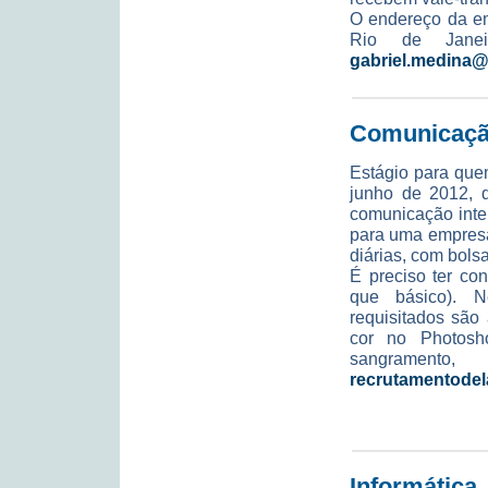
O endereço da em
Rio de Janeir
gabriel.medina
Comunicação
Estágio para que
junho de 2012, q
comunicação inter
para uma empresa 
diárias, com bolsa
É preciso ter co
que básico). 
requisitados são
cor no Photosh
sangramento,
recrutamentode
Informática