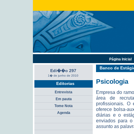
Página Inicial
Banco de Estági
Edi��o 297
1� de junho de 2010
Psicologia
Editorias
Empresa do ramo 
Entrevista
área de recrut
Em pauta
profissionais. O
Tome Nota
oferece bolsa-aux
Agenda
diárias e o est
enviados para o
assunto as palavr