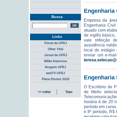
Engenharia 
Busca
Empresa da área
Engenharia Civil
atuado com elabo
de inglês básico
Links
vale refeição d
Portal da UFRJ
assistência médi
Olhar Vital
local do estágio
enviar um e-mai
Jornal da UFRJ
teresa.selecao
Mídia Impressa
Imagem UFRJ
webTV UFRJ
Engenharia 
Plano Diretor 2020
O Escritório de 
de Mello seleci
<< voltar
Topo
Telecomunicações
horária é de 20 
período em curso.
e 8º período, R$
recebem vale-tran