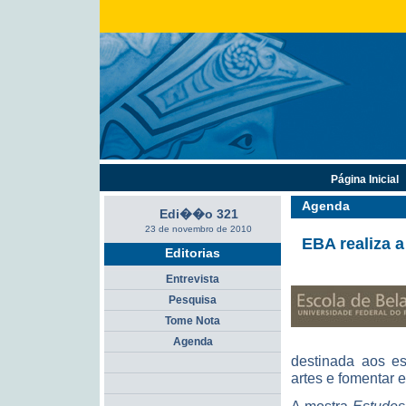
Página Inicial
Agenda
Edi��o 321
23 de novembro de 2010
EBA realiza 
Editorias
Entrevista
Pesquisa
Tome Nota
Agenda
destinada aos es
artes e fomentar e