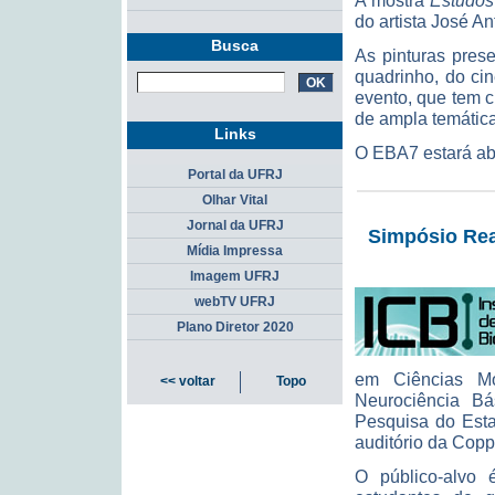
A mostra
Estudos
do artista José A
Busca
As pinturas pres
quadrinho, do ci
evento, que tem cl
de ampla temática
Links
O EBA7 estará abe
Portal da UFRJ
Olhar Vital
Jornal da UFRJ
Simpósio Rea
Mídia Impressa
Imagem UFRJ
webTV UFRJ
Plano Diretor 2020
em Ciências Mo
<< voltar
Topo
Neurociência B
Pesquisa do Esta
auditório da Copp
O público-alvo é