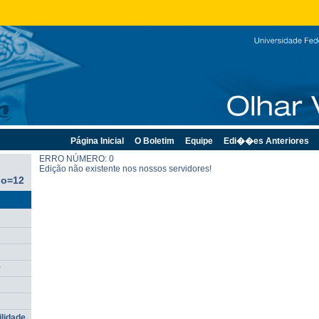
Página Inicial
O Boletim
Equipe
Edi��es Anteriores
ERRO NÚMERO: 0
Edição não existente nos nossos servidores!
go=12
r
ilidade