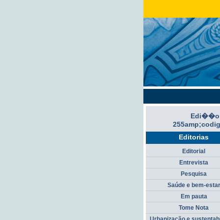
Edi��o
255amp;codi
Editorias
Editorial
Entrevista
Pesquisa
Saúde e bem-esta
Em pauta
Tome Nota
Urbanização e sustentab