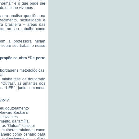
normal” e o que pode ser
ade em que vivemos.
ssora analisa questões na
hecimento, sexualidade e
ra brasileira – áreas das
ndo no seu trabalho como
com a professora Mirian
 sobre seu trabalho nesse
 propõe na obra “De perto
 abordagens metodológicas,
al
a minha tese de doutorado
 “Outras”, as amantes dos
 na UFRJ, junto com meus
vio”?
meu doutoramento
e Howard Becker e
 desviantes
mento, da família,
as “Outras”, estudei
s mulheres rotuladas como
Janeiro como cenário para
nvelhecimento na cultura