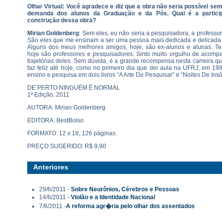
Olhar Virtual: Você agradece e diz que a obra não seria possível se
demanda dos alunos da Graduação e da Pós. Qual é a partici
construção dessa obra?
Mirian Goldenberg
: Sem eles, eu não seria a pesquisadora, a professo
São eles que me ensinam a ser uma pessoa mais dedicada e delicada
Alguns dos meus melhores amigos, hoje, são ex-alunos e alunas. T
hoje são professores e pesquisadores. Sinto muito orgulho de acompa
trajetórias deles. Sem dúvida, é a grande recompensa nesta carreira q
faz feliz até hoje, como no primeiro dia que dei aula na UFRJ, em 199
ensino e pesquisa em dois livros “A Arte De Pesquisar” e “Noites De Insô
DE PERTO NINGUÉM É NORMAL
1ª Edição, 2011
AUTORA: Mirian Goldenberg
EDITORA: BestBolso
FORMATO: 12 x 18, 126 páginas.
PREÇO SUGERIDO: R$ 9,90
Anteriores
29/6/2011 -
Sobre Neurônios, Cérebros e Pessoas
14/6/2011 -
Violão e a Identidade Nacional
7/6/2011 -
A reforma agr�ria pelo olhar dos assentados