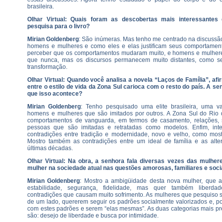
brasileira.
Olhar Virtual: Quais foram as descobertas mais interessantes
pesquisa para o livro?
Mirian Goldenberg
: São inúmeras. Mas tenho me centrado na discussão
homens e mulheres e como eles e elas justificam seus comportament
perceber que os comportamentos mudaram muito, e homens e mulhere
que nunca, mas os discursos permanecem muito distantes, como 
transformação.
Olhar Virtual: Quando você analisa a novela “Laços de Família”, af
entre o estilo de vida da Zona Sul carioca com o resto do país. A se
que isso acontece?
Mirian Goldenberg
: Tenho pesquisado uma elite brasileira, uma v
homens e mulheres que são imitados por outros. A Zona Sul do Rio de
comportamentos de vanguarda, em termos de casamento, relações, 
pessoas que são imitadas e retratadas como modelos. Enfim, int
contradições entre tradição e modernidade, novo e velho, como mostr
Mostro também as contradições entre um ideal de família e as alte
últimas décadas.
Olhar Virtual: Na obra, a senhora fala diversas vezes das mulhe
mulher na sociedade atual nas questões amorosas, familiares e soci
Mirian Goldenberg
: Mostro a ambigüidade desta nova mulher, que a
estabilidade, segurança, fidelidade, mas quer também liberdade
contradições que causam muito sofrimento. As mulheres que pesquiso 
de um lado, quererem seguir os padrões socialmente valorizados e, p
com estes padrões e serem “elas mesmas”. As duas categorias mais pr
são: desejo de liberdade e busca por intimidade.