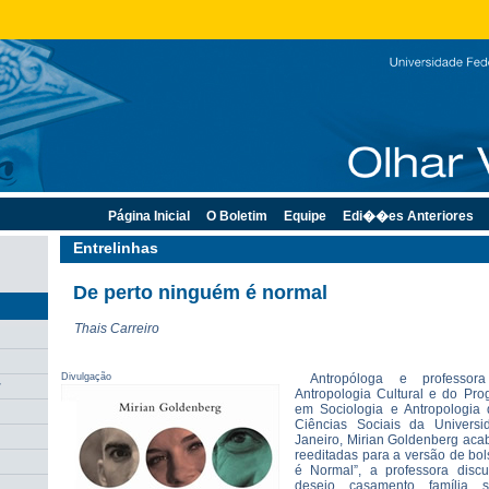
Página Inicial
O Boletim
Equipe
Edi��es Anteriores
Entrelinhas
De perto ninguém é normal
Thais Carreiro
Divulgação
Antropóloga e professor
r
Antropologia Cultural e do Pr
em Sociologia e Antropologia d
Ciências Sociais da Univers
Janeiro, Mirian Goldenberg acab
reeditadas para a versão de bo
é Normal”, a professora disc
desejo, casamento, família, s