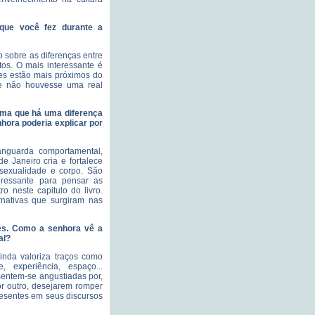
 que você fez durante a
 sobre as diferenças entre
os. O mais interessante é
s estão mais próximos do
se não houvesse uma real
irma que há uma diferença
nhora poderia explicar por
anguarda comportamental,
 Janeiro cria e fortalece
sexualidade e corpo. São
eressante para pensar as
o neste capitulo do livro.
rnativas que surgiram nas
res. Como a senhora vê a
al?
inda valoriza traços como
, experiência, espaço...
sentem-se angustiadas por,
or outro, desejarem romper
esentes em seus discursos