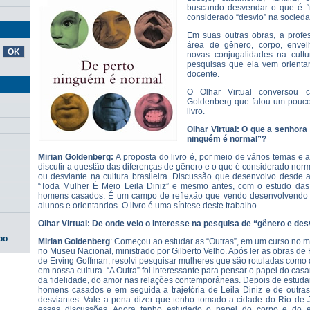
buscando desvendar o que é “
considerado “desvio” na socied
Em suas outras obras, a profe
área de gênero, corpo, envel
novas conjugalidades na cultu
pesquisas que ela vem orienta
docente.
O Olhar Virtual conversou 
Goldenberg que falou um pouco
livro.
Olhar Virtual: O que a senhora
ninguém é normal”?
Mirian Goldenberg:
A proposta do livro é, por meio de vários temas e
discutir a questão das diferenças de gênero e o que é considerado norm
ou desviante na cultura brasileira. Discussão que desenvolvo desde 
“Toda Mulher É Meio Leila Diniz” e mesmo antes, com o estudo das
homens casados. É um campo de reflexão que vendo desenvolvendo
alunos e orientandos. O livro é uma síntese deste trabalho.
Olhar Virtual: De onde veio o interesse na pesquisa de “gênero e des
po
Mirian Goldenberg
: Começou ao estudar as “Outras”, em um curso no 
no Museu Nacional, ministrado por Gilberto Velho. Após ler as obras d
de Erving Goffman, resolvi pesquisar mulheres que são rotuladas como
em nossa cultura. “A Outra” foi interessante para pensar o papel do casa
da fidelidade, do amor nas relações contemporâneas. Depois de estudar 
homens casados e em seguida a trajetória de Leila Diniz e de outra
desviantes. Vale a pena dizer que tenho tomado a cidade do Rio de 
essas discussões. Agora tenho estudado o papel do corpo e do e