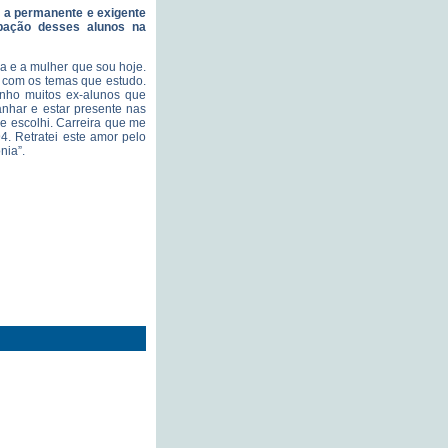
m a permanente e exigente
pação desses alunos na
ra e a mulher que sou hoje.
 com os temas que estudo.
enho muitos ex-alunos que
nhar e estar presente nas
ue escolhi. Carreira que me
4. Retratei este amor pelo
nia”.