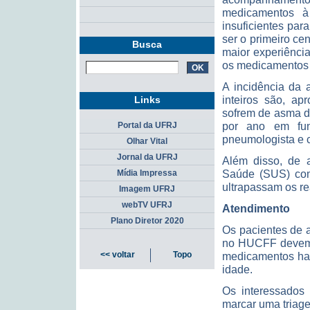
medicamentos à 
insuficientes par
ser o primeiro cen
Busca
maior experiência
os medicamentos
A incidência da 
inteiros são, a
Links
sofrem de asma di
por ano em fu
Portal da UFRJ
pneumologista e 
Olhar Vital
Jornal da UFRJ
Além disso, de 
Saúde (SUS) com 
Mídia Impressa
ultrapassam os re
Imagem UFRJ
webTV UFRJ
Atendimento
Plano Diretor 2020
Os pacientes de 
no HUCFF devem j
medicamentos hab
<< voltar
Topo
idade.
Os interessados
marcar uma triag