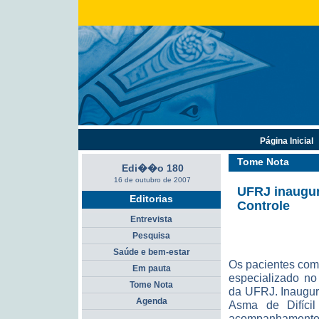
Página Inicial
Tome Nota
Edi��o 180
16 de outubro de 2007
UFRJ inaugur
Editorias
Controle
Entrevista
Pesquisa
Saúde e bem-estar
Os pacientes com 
Em pauta
especializado no
Tome Nota
da UFRJ. Inaugur
Agenda
Asma de Difíci
acompanhamento d