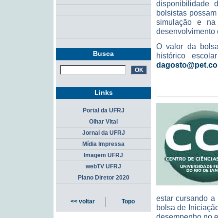
disponibilidade
bolsistas possam
simulação e na
desenvolvimento d
O valor da bols
Busca
histórico escol
dagosto@pet.cop
Links
Portal da UFRJ
Olhar Vital
Jornal da UFRJ
Mídia Impressa
Imagem UFRJ
webTV UFRJ
Plano Diretor 2020
estar cursando a 
<< voltar
Topo
bolsa de Iniciação
desempenho no e