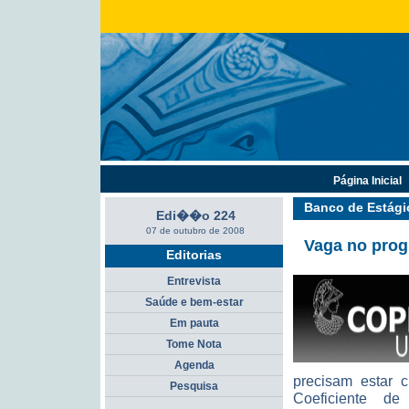
Página Inicial
Banco de Estági
Edi��o 224
07 de outubro de 2008
Vaga no prog
Editorias
Entrevista
Saúde e bem-estar
Em pauta
Tome Nota
Agenda
precisam estar c
Pesquisa
Coeficiente 