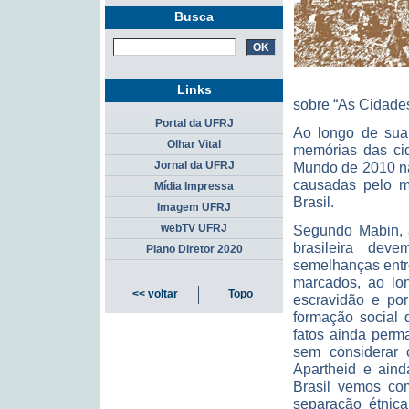
Busca
Links
sobre “As Cidade
Portal da UFRJ
Ao longo de sua 
Olhar Vital
memórias das cid
Mundo de 2010 na
Jornal da UFRJ
causadas pelo m
Mídia Impressa
Brasil.
Imagem UFRJ
Segundo Mabin, a
webTV UFRJ
brasileira dev
Plano Diretor 2020
semelhanças entre
marcados, ao lon
<< voltar
Topo
escravidão e por
formação social 
fatos ainda perm
sem considerar 
Apartheid e ain
Brasil vemos com
separação étnic