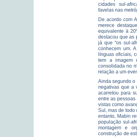
cidades sul-afr
favelas nas metróp
De acordo com Al
merece destaque
equivalente à 20
destacou que as 
já que “os sul-af
conhecem um. A 
línguas oficiais,
tem a imagem d
consolidada no m
relação a um eve
Ainda segundo o p
negativas que a 
acarretou para s
entre as pessoas 
vistas como avan
Sul, mas de todo 
entanto, Mabin re
população sul-af
montagem e org
construção de es