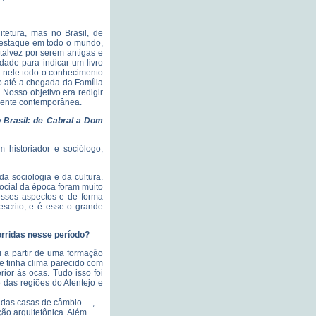
itetura, mas no Brasil, de
 destaque em todo o mundo,
 talvez por serem antigas e
ldade para indicar um livro
ir nele todo o conhecimento
 até a chegada da Família
Nosso objetivo era redigir
amente contemporânea.
o Brasil: de Cabral a Dom
m historiador e sociólogo,
da sociologia e da cultura.
social da época foram muito
esses aspectos e de forma
 escrito, e é esse o grande
orridas nesse período?
ui a partir de uma formação
e tinha clima parecido com
rior às ocas. Tudo isso foi
e das regiões do Alentejo e
 a das casas de câmbio —,
ção arquitetônica. Além