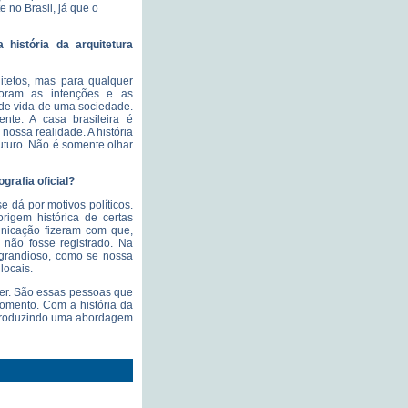
e no Brasil, já que o
 história da arquitetura
itetos, mas para qualquer
foram as intenções e as
 de vida de uma sociedade.
nte. A casa brasileira é
ossa realidade. A história
futuro. Não é somente olhar
grafia oficial?
e dá por motivos políticos.
rigem histórica de certas
unicação fizeram com que,
 não fosse registrado. Na
l grandioso, como se nossa
locais.
der. São essas pessoas que
omento. Com a história da
a, produzindo uma abordagem