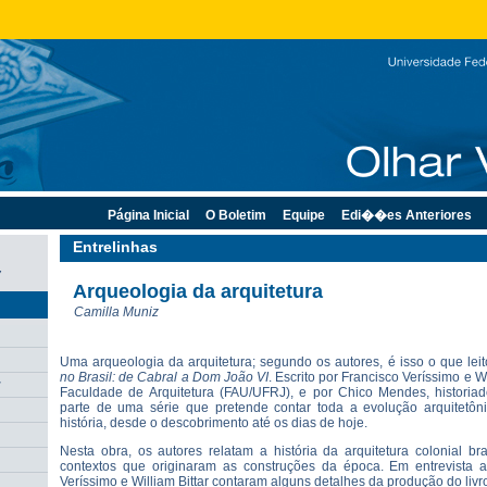
Página Inicial
O Boletim
Equipe
Edi��es Anteriores
Entrelinhas
7
Arqueologia da arquitetura
Camilla Muniz
Uma arqueologia da arquitetura; segundo os autores, é isso o que lei
no Brasil: de Cabral a Dom João VI
. Escrito por Francisco Veríssimo e Wi
r
Faculdade de Arquitetura (FAU/UFRJ), e por Chico Mendes, historiado
parte de uma série que pretende contar toda a evolução arquitetôni
história, desde o descobrimento até os dias de hoje.
Nesta obra, os autores relatam a história da arquitetura colonial br
contextos que originaram as construções da época. Em entrevista
Veríssimo e William Bittar contaram alguns detalhes da produção do livro