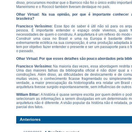
disso, procuramos mostrar que o Barroco não foi o único estilo important
Maneirismo e o Rococó também tiveram destaque no país.
Olhar Virtual: Na sua opinião, por que é importante conhecer a
brasileira?
Francisco Veríssimo:
Esse tipo de saber é útil não só para os arqu
pessoa. É importante entender o espaço onde vivemos, quais 
necessidades de quem o construiu. A arquitetura é um reflexo do modo
Construir uma casa no Brasil e uma na Europa é bastante difere
extremamente eclética na sua composição, é uma produção adaptada à n
tem por objetivo fazer entender o presente e ser um passaporte para o 
o passado.
Olhar Virtual: Por que esses detalhes são pouco abordados pela biblio
Francisco Veríssimo:
Na maioria das vezes, essa abordagem restrita s
Uma das maiores falhas da bibliografia oficial é não dizer qual a o
construções. Além disso, as dificuldades de deslocamento e de com
muitas vezes, o conhecimento ficasse fragmentado ou simplesmente
verdade, a maior preocupação da historiografia era relatar um Brasi
arquitetura tivesse surgido espontaneamente, sem influências de outros 
William Bittar:
A história é quase sempre escrita por quem detém o po
selecionam as informações a serem divulgadas em um determinado m
arquitetura não é diferente. A visão popular da história não é relatad
parcial dos fatos.
Anteriores