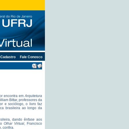
Cadastro
Fale Conosco
tor encontra em
Arquitetura
lliam Bittar, professores da
r e sociólogo, o livro faz
ca brasileira ao longo da
asileira, dando ênfase aos
 ao
Olhar Virtual
, Francisco
, confira.