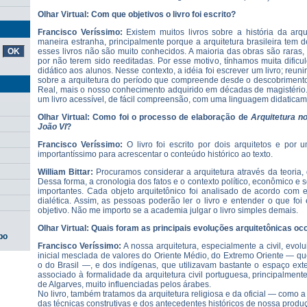
Olhar Virtual: Com que objetivos o livro foi escrito?
Francisco Veríssimo:
Existem muitos livros sobre a história da arqu
maneira estranha, principalmente porque a arquitetura brasileira tem
esses livros não são muito conhecidos. A maioria das obras são raras,
por não terem sido reeditadas. Por esse motivo, tínhamos muita dificu
didático aos alunos. Nesse contexto, a idéia foi escrever um livro; reun
sobre a arquitetura do período que compreende desde o descobrimento
Real, mais o nosso conhecimento adquirido em décadas de magistério. 
um livro acessível, de fácil compreensão, com uma linguagem didatic
Olhar Virtual: Como foi o processo de elaboração de
Arquitetura n
João VI
?
Francisco Veríssimo:
O livro foi escrito por dois arquitetos e por u
importantíssimo para acrescentar o conteúdo histórico ao texto.
William Bittar:
Procuramos considerar a arquitetura através da teoria, 
Dessa forma, a cronologia dos fatos e o contexto político, econômico e 
importantes. Cada objeto arquitetônico foi analisado de acordo com 
dialética. Assim, as pessoas poderão ler o livro e entender o que foi
objetivo. Não me importo se a academia julgar o livro simples demais.
Olhar Virtual: Quais foram as principais evoluções arquitetônicas oc
po
Francisco Veríssimo:
A nossa arquitetura, especialmente a civil, evol
inicial mesclada de valores do Oriente Médio, do Extremo Oriente — qu
o do Brasil —, e dos indígenas, que utilizavam bastante o espaço exte
associado à formalidade da arquitetura civil portuguesa, principalment
de Algarves, muito influenciadas pelos árabes.
No livro, também tratamos da arquitetura religiosa e da oficial — como
das técnicas construtivas e dos antecedentes históricos de nossa produ