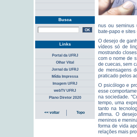
Busca
nus ou seminus u
bate-papo e sites
O desejo de ganh
Links
vídeos só de lin
mostrando closes
Portal da UFRJ
com o nome de su
Olhar Vital
de cuecas, sem c
de mensagens de 
Jornal da UFRJ
praticado pelos a
Mídia Impressa
Imagem UFRJ
O psicólogo e pr
esse comportamen
webTV UFRJ
na sociedade. “C
Plano Diretor 2020
tempo, uma expr
tanto na tecnolog
<< voltar
Topo
afirma. O desej
meninos e menina
forma de vida apo
relações mais pro