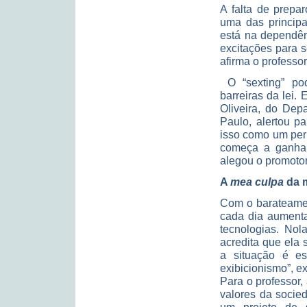
A falta de prepa
uma das principa
está na dependên
excitações para se
afirma o professor
O “sexting” po
barreiras da lei.
Oliveira, do Dep
Paulo, alertou pa
isso como um peri
começa a ganhar 
alegou o promotor
A
mea culpa
da 
Com o barateamen
cada dia aumenta
tecnologias. Nol
acredita que ela 
a situação é es
exibicionismo”, ex
Para o professor
valores da socie