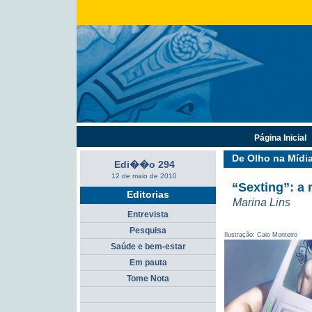
Página Inicial
De Olho na Mídi
Edi��o 294
12 de maio de 2010
“Sexting”: a
Editorias
Marina Lins
Entrevista
Pesquisa
Ilustração: Caio Monteiro
Saúde e bem-estar
Em pauta
Tome Nota