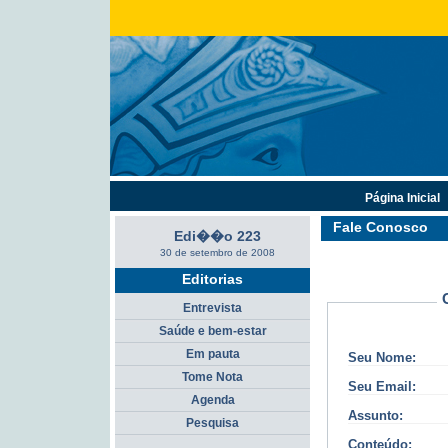
Página Inicial
Fale Conosco
Edi��o 223
30 de setembro de 2008
Editorias
Entrevista
Saúde e bem-estar
Em pauta
Seu Nome:
Tome Nota
Seu Email:
Agenda
Assunto:
Pesquisa
Conteúdo: