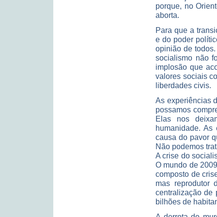
porque, no Orien
aborta.
Para que a trans
e do poder políti
opinião de todos.
socialismo não f
implosão que aco
valores sociais co
liberdades civis.
As experiências 
possamos compree
Elas nos deixam
humanidade. As c
causa do pavor q
Não podemos tratar
A crise do social
O mundo de 2009 c
composto de crise
mas reprodutor 
centralização de
bilhões de habita
A derrota do mur