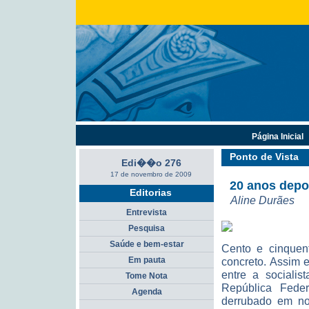
Página Inicial
Ponto de Vista
Edi��o 276
17 de novembro de 2009
20 anos depo
Editorias
Aline Durães
Entrevista
Pesquisa
Saúde e bem-estar
Cento e cinquent
Em pauta
concreto. Assim 
entre a socialis
Tome Nota
República Fede
Agenda
derrubado em no