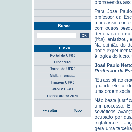
promovendo, assi
Para José Paulo 
professor da Es
muro assinalou o f
Busca
com outros pesqu
derrubada do muro
(Ifcs), enfatizou
Na opinião do do
Links
pode experimentar
Portal da UFRJ
à lógica do lucro.
Olhar Vital
José Paulo Nett
Jornal da UFRJ
Professor da Esc
Mídia Impressa
“Eu assisti ao e
Imagem UFRJ
quando ele foi d
webTV UFRJ
uma ordem social 
Plano Diretor 2020
Não basta justifi
um processo. E
<< voltar
Topo
soviéticos avan
ocupado por quat
Inglaterra e Fra
gera uma terceir