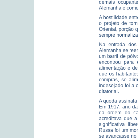
demais ocupant
Alemanha e começ
A hostilidade entr
o projeto de tor
Oriental, porção 
sempre normaliza
Na entrada dos
Alemanha se reerg
um barril de pólv
encontrou para 
alimentação e de
que os habitante
compras, se alim
indesejado foi a 
ditatorial.
A queda assinala
Em 1917, ano da 
da ordem do ca
acreditava que a
significativa li
Russa foi um mom
se avançasse no O