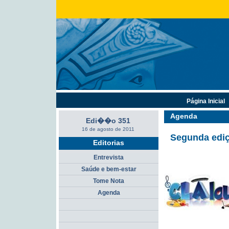
Página Inicial
Agenda
Edi��o 351
16 de agosto de 2011
Segunda ediç
Editorias
Entrevista
Saúde e bem-estar
Tome Nota
Agenda