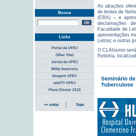
As atrações ofer
de textos de Nels
Busca
(EBA) – e apres
declamações de
Faculdade de Let
apresentações mu
Links
Letras; e outras 
Portal da UFRJ
O CLAlouros será 
Reitoria, localiz
Olhar Vital
Jornal da UFRJ
Mídia Impressa
Imagem UFRJ
Seminário de
webTV UFRJ
Tuberculose
Plano Diretor 2020
<< voltar
Topo