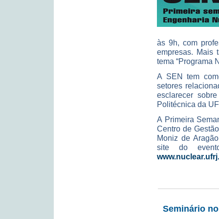
às 9h, com profe
empresas. Mais t
tema “Programa N
A SEN tem como 
setores relacion
esclarecer sobre
Politécnica da U
A Primeira Seman
Centro de Gestão
Moniz de Aragão,
site do event
www.nuclear.ufr
Seminário no