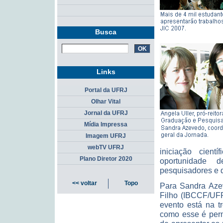
Busca
Links
Portal da UFRJ
Olhar Vital
Jornal da UFRJ
Mídia Impressa
Imagem UFRJ
webTV UFRJ
iniciação cientí
Plano Diretor 2020
oportunidade d
pesquisadores e 
<< voltar
Topo
Para Sandra Azev
Filho (IBCCF/UFR
evento está na t
como esse é permi