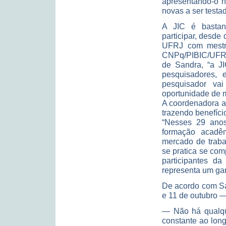
apresentando-o n
novas a ser testa
A JIC é bastan
participar, desde
UFRJ com mestra
CNPq/PIBIC/UFRJ,
de Sandra, “a J
pesquisadores, 
pesquisador vai
oportunidade de m
A coordenadora a
trazendo benefíci
“Nesses 29 anos
formação acadêm
mercado de traba
se pratica se com
participantes d
representa um ga
De acordo com Sa
e 11 de outubro —
— Não há qualque
constante ao long