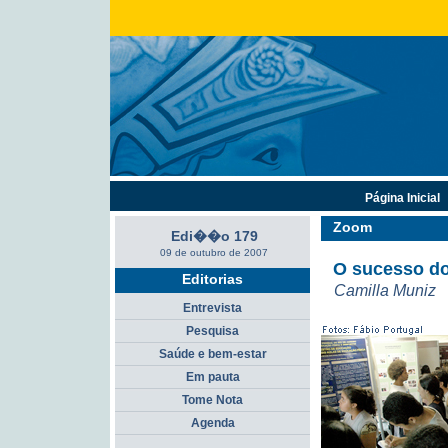
Página Inicial
Zoom
Edi��o 179
09 de outubro de 2007
O sucesso do
Editorias
Camilla Muniz
Entrevista
Pesquisa
Saúde e bem-estar
Em pauta
Tome Nota
Agenda