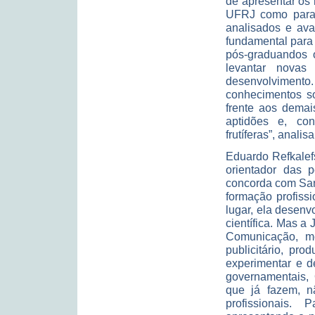
de apresentar os 
UFRJ como para a
analisados e ava
fundamental para 
pós-graduandos 
levantar novas
desenvolvimen
conhecimentos s
frente aos demai
aptidões e, con
frutíferas”, analisa
Eduardo Refkalef
orientador das p
concorda com Sand
formação profiss
lugar, ela desen
científica. Mas a
Comunicação, me
publicitário, pr
experimentar e d
governamentais, 
que já fazem, n
profissionais.