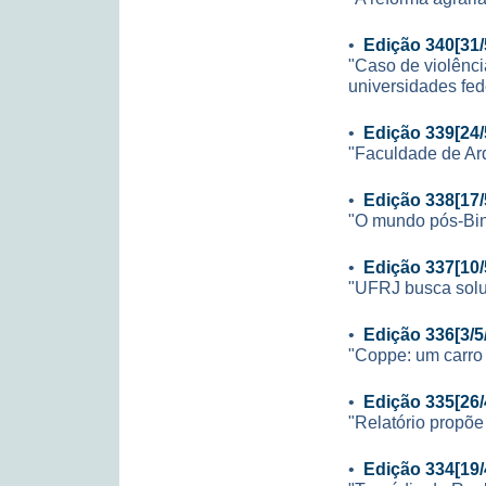
•
Edição 340[31/
"Caso de violênc
universidades fed
•
Edição 339[24/
"Faculdade de Arq
•
Edição 338[17/
"O mundo pós-Bi
•
Edição 337[10/
"UFRJ busca sol
•
Edição 336[3/5
"Coppe: um carro 
•
Edição 335[26/
"Relatório propõe
•
Edição 334[19/