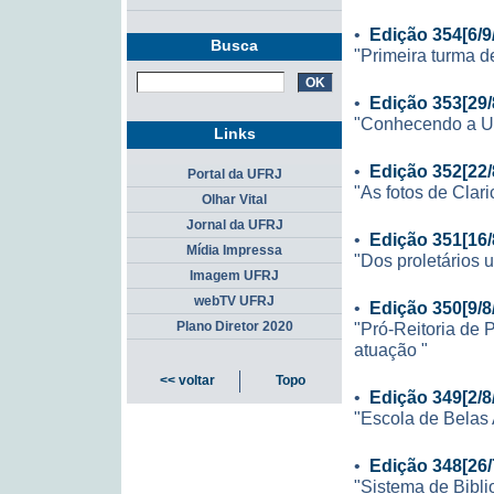
•
Edição 354[6/9
Busca
"Primeira turma d
•
Edição 353[29/
"Conhecendo a UF
Links
•
Edição 352[22/
Portal da UFRJ
"As fotos de Clari
Olhar Vital
Jornal da UFRJ
•
Edição 351[16/
Mídia Impressa
"Dos proletários 
Imagem UFRJ
webTV UFRJ
•
Edição 350[9/8
"Pró-Reitoria de 
Plano Diretor 2020
atuação "
<< voltar
Topo
•
Edição 349[2/8
"Escola de Belas 
•
Edição 348[26/
"Sistema de Bibli