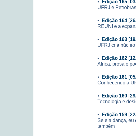
•
Edição 165 [03
UFRJ e Petrobras
•
Edição 164 [26
REUNI e a expan
•
Edição 163 [19
UFRJ cria núcleo
•
Edição 162 [12
África, prosa e po
•
Edição 161 [05
Conhecendo a U
•
Edição 160 [29
Tecnologia e des
•
Edição 159 [22
Se ela dança, eu d
também