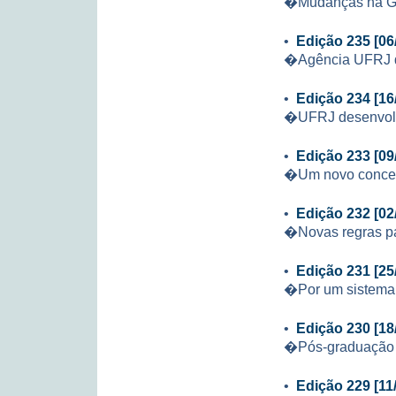
�Mudanças na 
•
Edição 235 [06
�Agência UFRJ d
•
Edição 234 [16
�UFRJ desenvolv
•
Edição 233 [09
�Um novo concei
•
Edição 232 [02
�Novas regras p
•
Edição 231 [25
�Por um sistema 
•
Edição 230 [18
�Pós-graduação 
•
Edição 229 [11