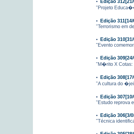
•
Edição 312[21/
"Projeto Educa��
•
Edição 311[14/
"Terrorismo em de
•
Edição 310[31/
"Evento comemor
•
Edição 309[24/
"M�rito X Cotas:
•
Edição 308[17/
"A cultura do �je
•
Edição 307[10/
"Estudo reprova e
•
Edição 306[3/0
"Técnica identific
•
Edição 305[28/