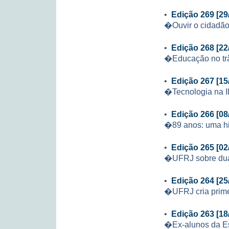
•
Edição 269 [29
�Ouvir o cidadão
•
Edição 268 [22
�Educação no trâ
•
Edição 267 [15
�Tecnologia na Il
•
Edição 266 [08
�89 anos: uma his
•
Edição 265 [02
�UFRJ sobre dua
•
Edição 264 [25
�UFRJ cria prime
•
Edição 263 [18
�Ex-alunos da Es