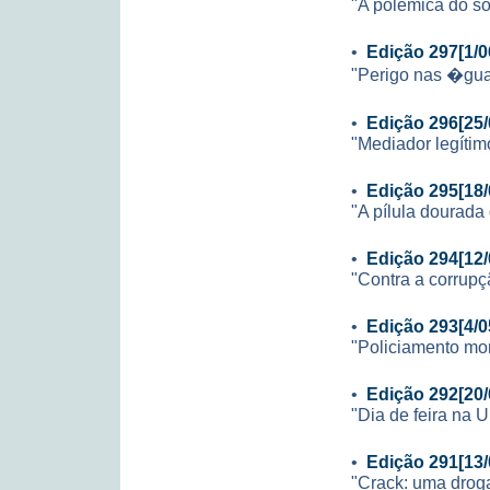
"A polêmica do s
•
Edição 297[1/0
"Perigo nas �gu
•
Edição 296[25/
"Mediador legítim
•
Edição 295[18/
"A pílula dourada
•
Edição 294[12/
"Contra a corrupç
•
Edição 293[4/0
"Policiamento mon
•
Edição 292[20/
"Dia de feira na 
•
Edição 291[13/
"Crack: uma drog