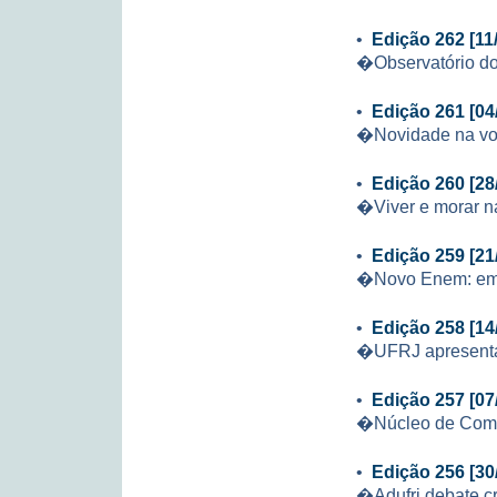
•
Edição 262 [11
�Observatório do
•
Edição 261 [04
�Novidade na vol
•
Edição 260 [28
�Viver e morar na
•
Edição 259 [21
�Novo Enem: em 
•
Edição 258 [14
�UFRJ apresenta 
•
Edição 257 [07
�Núcleo de Comput
•
Edição 256 [30
�Adufrj debate cr