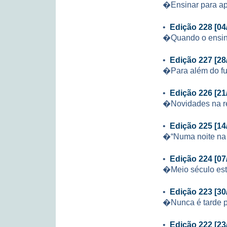
�Ensinar para a
•
Edição 228 [04
�Quando o ensin
•
Edição 227 [28
�Para além do f
•
Edição 226 [21
�Novidades na re
•
Edição 225 [14
�“Numa noite na 
•
Edição 224 [07
�Meio século es
•
Edição 223 [30
�Nunca é tarde 
•
Edição 222 [23