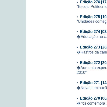
•
Edição 276 [17
“Escola Politécni
•
Edição 275 [10
“Unidades começa
•
Edição 274 [03
�Educação no ca
•
Edição 273 [28
�Rastros da can
•
Edição 272 [20
�Aumenta expecta
2010"
•
Edição 271 [14
�Nova iluminação
•
Edição 270 [06
�Ifcs comemora 7