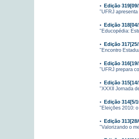
•
Edição 319[09/
"UFRJ apresenta 
•
Edição 318[04/
"Educopédia: Est
•
Edição 317[25/
"Encontro Estadua
•
Edição 316[19/
"UFRJ prepara con
•
Edição 315[14/
"XXXII Jornada de 
•
Edição 314[5/1
"Eleições 2010: o
•
Edição 313[28/
"Valorizando o me