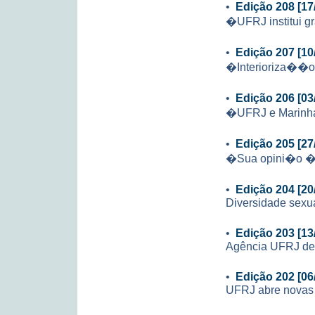
•
Edição 208 [17
�UFRJ institui g
•
Edição 207 [10
�Interioriza��
•
Edição 206 [03
�UFRJ e Marinha
•
Edição 205 [27
�Sua opini�o � 
•
Edição 204 [20
Diversidade sexu
•
Edição 203 [13
Agência UFRJ de 
•
Edição 202 [06
UFRJ abre novas 