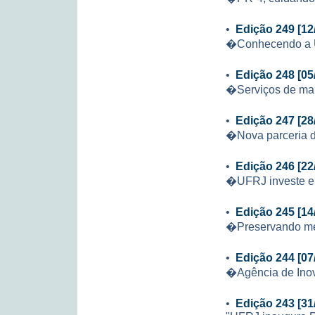
•
Edição 249 [12
�Conhecendo a
•
Edição 248 [05
�Serviços de ma
•
Edição 247 [28
�Nova parceria da
•
Edição 246 [22
�UFRJ investe em
•
Edição 245 [14
�Preservando m
•
Edição 244 [07
�Agência de Inov
•
Edição 243 [31