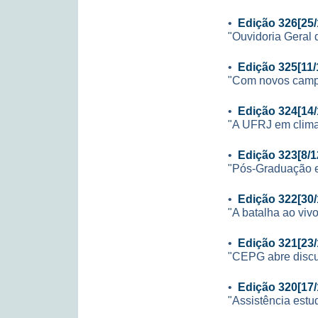
•
Edição 326[25/
"Ouvidoria Geral 
•
Edição 325[11/
"Com novos campos
•
Edição 324[14/
"A UFRJ em clima
•
Edição 323[8/1
"Pós-Graduação 
•
Edição 322[30/
"A batalha ao viv
•
Edição 321[23/
"CEPG abre discus
•
Edição 320[17/
"Assistência estu