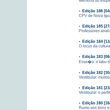
Memória do esqu
•
Edição 186 [04
CPV de Nova Igua
•
Edição 185 [27
Professores anali
•
Edição 184 [13
O
locus
da cultur
•
Edição 183 [06
Evas�o: o tabu d
•
Edição 182 [30
Vestibular: muit
•
Edição 181 [23
Vestibular: o perf
•
Edição 180 [16
Rumo aos bons e