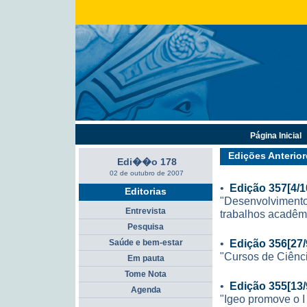
Página Inicial
Edições Anterior
Edi��o 178
02 de outubro de 2007
•
Edição 357[4/1
Editorias
"Desenvolvimento
Entrevista
trabalhos acadêm
Pesquisa
•
Edição 356[27/
Saúde e bem-estar
"Cursos de Ciênc
Em pauta
Tome Nota
•
Edição 355[13/
Agenda
"Igeo promove o I