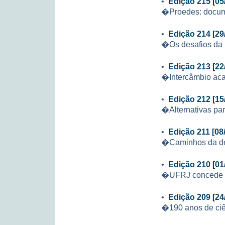
•
Edição 215 [05
�Proedes: docu
•
Edição 214 [29
�Os desafios da
•
Edição 213 [22
�Intercâmbio aca
•
Edição 212 [15
�Alternativas par
•
Edição 211 [08
�Caminhos da de
•
Edição 210 [01
�UFRJ concede b
•
Edição 209 [24
�190 anos de ciê