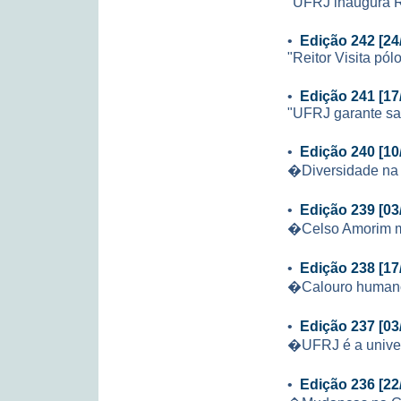
"UFRJ inaugura Re
•
Edição 242 [24
"Reitor Visita p
•
Edição 241 [17
"UFRJ garante sal
•
Edição 240 [10
�Diversidade na
•
Edição 239 [03
�Celso Amorim mi
•
Edição 238 [17
�Calouro huma
•
Edição 237 [03
�UFRJ é a univer
•
Edição 236 [22