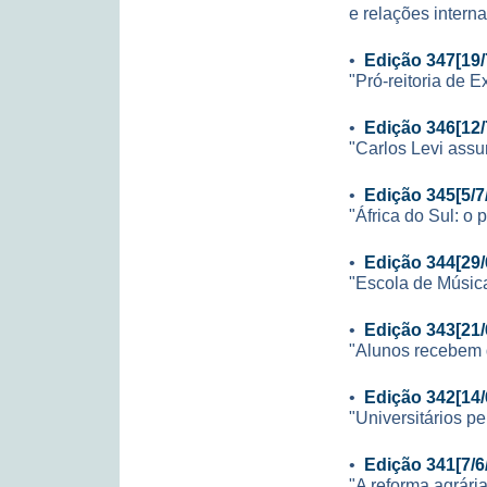
e relações interna
•
Edição 347[19/
"Pró-reitoria de 
•
Edição 346[12/
"Carlos Levi ass
•
Edição 345[5/7
"África do Sul: o 
•
Edição 344[29/
"Escola de Música
•
Edição 343[21/
"Alunos recebem 
•
Edição 342[14/
"Universitários pe
•
Edição 341[7/6
"A reforma agrári