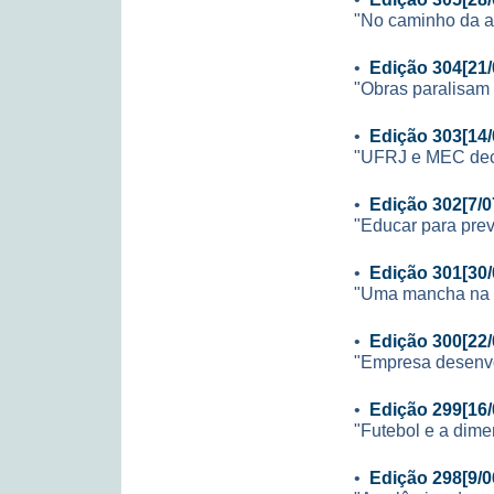
"No caminho da 
•
Edição 304[21/
"Obras paralisam 
•
Edição 303[14/
"UFRJ e MEC decid
•
Edição 302[7/0
"Educar para prev
•
Edição 301[30/
"Uma mancha na i
•
Edição 300[22/
"Empresa desenvo
•
Edição 299[16/
"Futebol e a dime
•
Edição 298[9/0