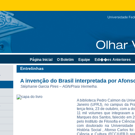
Página Inicial
O Boletim
Equipe
Edi��es Anteriores
Entrelinhas
7
A invenção do Brasil interpretada por Afons
Stéphanie Garcia Pires – AGN/Praia Vermelha.
A biblioteca Pedro Calmon da Univ
Janeiro (UFRJ), no campus da Pra
r
terça-feira, 23 de outubro, com a
11 mil volumes que integravam a
Marques dos Santos, falecido em 2
pelo Instituto de Filosofia e Ciên
com doutorado na Universidade
História Social , Afonso Carlos f
Ciência e Cultura (FCC/UFRJ) por