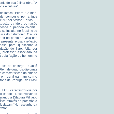
to de sua última obra, “A
ria e cultura”.
iblioteca Pedro Calmon,
nte composto por artigos
 1997 por Afonso Carlos —,
trução da idéia de nação
desde o período colonial,
se instalar no Brasil, e se
tica do patrimônio. O autor
artir do ponto de vista dos
presente, e usa a reflexão
base para questionar a
tação do livro, feita por
 professor associado da
ada pela “ação do homem no
, fica ao encargo de José
 Além de quadros, diplomas
 características da cidade
ura em geral ganham com o
tória de Portugal, do Brasil
o IFCS, caracterizou-se por
rso carioca. Desenvolvendo
erando a Ditadura Militar, o
ítica através do patrimônio
e destacam “No rascunho da
reto”.