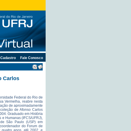
Cadastro
Fale Conosco
o Carlos
ersidade Federal do Rio de
ia Vermelha, reabre nesta
 doação de aproximadamente
 coleção de Afonso Carlos
004. Graduado em História
cias e Humanas (IFCS/UFRJ),
 de São Paulo (USP) em
oi coordenador do Forum de
 quatro anos, até 2002, e