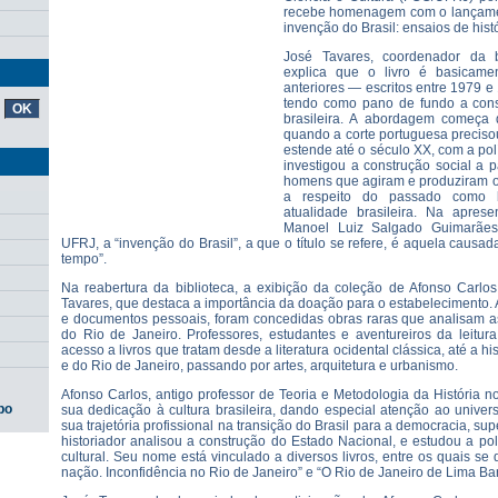
recebe homenagem com o lançamen
invenção do Brasil: ensaios de histó
José Tavares, coordenador da b
explica que o livro é basicame
anteriores — escritos entre 1979 e
tendo como pano de fundo a cons
brasileira. A abordagem começa 
quando a corte portuguesa precisou 
estende até o século XX, com a polí
investigou a construção social a p
homens que agiram e produziram o 
a respeito do passado como 
atualidade brasileira. Na apresen
Manoel Luiz Salgado Guimarães,
UFRJ, a “invenção do Brasil”, a que o título se refere, é aquela caus
tempo”.
Na reabertura da biblioteca, a exibição da coleção de Afonso Carlos
Tavares, que destaca a importância da doação para o estabelecimento.
e documentos pessoais, foram concedidas obras raras que analisam as
do Rio de Janeiro. Professores, estudantes e aventureiros da leit
acesso a livros que tratam desde a literatura ocidental clássica, até a his
e do Rio de Janeiro, passando por artes, arquitetura e urbanismo.
Afonso Carlos, antigo professor de Teoria e Metodologia da História n
po
sua dedicação à cultura brasileira, dando especial atenção ao unive
sua trajetória profissional na transição do Brasil para a democracia, sup
historiador analisou a construção do Estado Nacional, e estudou a pol
cultural. Seu nome está vinculado a diversos livros, entre os quais s
nação. Inconfidência no Rio de Janeiro” e “O Rio de Janeiro de Lima Bar