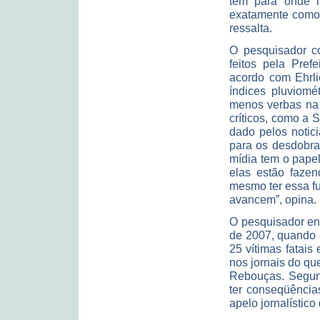
têm para onde i
exatamente como 
ressalta.
O pesquisador co
feitos pela Pref
acordo com Ehrli
índices pluviomé
menos verbas na 
críticos, como a
dado pelos notici
para os desdobra
mídia tem o papel
elas estão faze
mesmo ter essa fu
avancem”, opina.
O pesquisador ent
de 2007, quando 
25 vítimas fatai
nos jornais do qu
Rebouças. Segund
ter conseqüência
apelo jornalístico