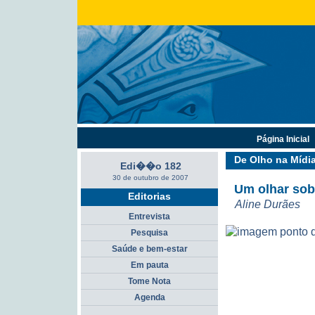
Página Inicial
De Olho na Mídi
Edi��o 182
30 de outubro de 2007
Um olhar sob
Editorias
Aline Durães
Entrevista
Pesquisa
Saúde e bem-estar
Em pauta
Tome Nota
Agenda