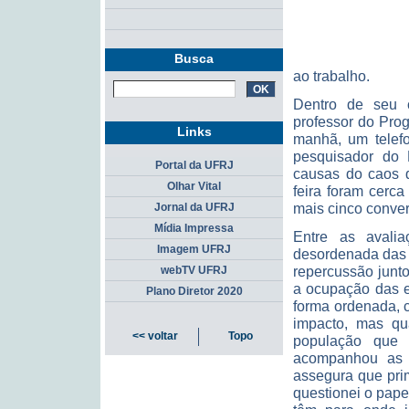
Busca
ao trabalho.
Dentro de seu c
professor do Pro
Links
manhã, um telefo
pesquisador do 
Portal da UFRJ
causas do caos q
Olhar Vital
feira foram cerca
mais cinco conve
Jornal da UFRJ
Mídia Impressa
Entre as avali
Imagem UFRJ
desordenada das e
repercussão junto
webTV UFRJ
a ocupação das e
Plano Diretor 2020
forma ordenada, 
impacto, mas q
<< voltar
Topo
população que v
acompanhou as s
assegura que pri
questionei o pap