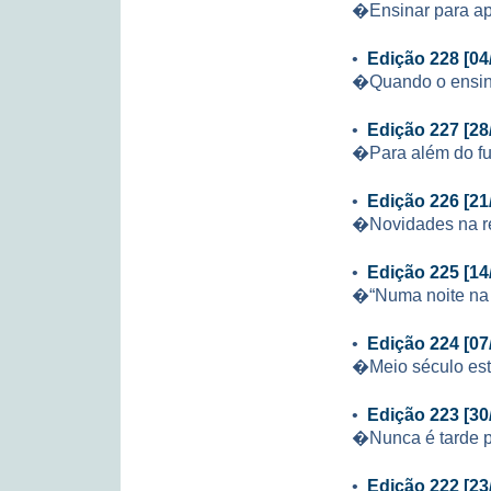
�Ensinar para a
•
Edição 228 [04
�Quando o ensin
•
Edição 227 [28
�Para além do f
•
Edição 226 [21
�Novidades na re
•
Edição 225 [14
�“Numa noite na 
•
Edição 224 [07
�Meio século es
•
Edição 223 [30
�Nunca é tarde 
•
Edição 222 [23