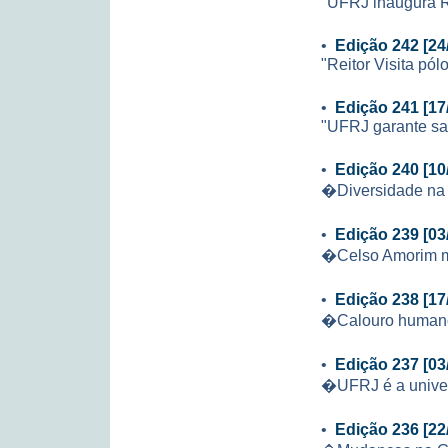
"UFRJ inaugura Re
•
Edição 242 [24
"Reitor Visita p
•
Edição 241 [17
"UFRJ garante sal
•
Edição 240 [10
�Diversidade na
•
Edição 239 [03
�Celso Amorim mi
•
Edição 238 [17
�Calouro huma
•
Edição 237 [03
�UFRJ é a univer
•
Edição 236 [22