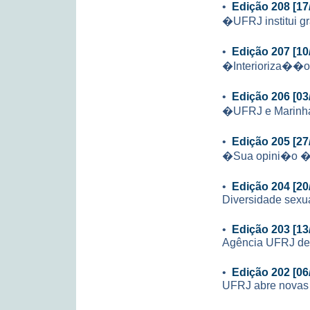
•
Edição 208 [17
�UFRJ institui g
•
Edição 207 [10
�Interioriza��
•
Edição 206 [03
�UFRJ e Marinha
•
Edição 205 [27
�Sua opini�o � 
•
Edição 204 [20
Diversidade sexu
•
Edição 203 [13
Agência UFRJ de 
•
Edição 202 [06
UFRJ abre novas 