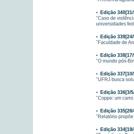
•
Edição 340[31/
"Caso de violênc
universidades fed
•
Edição 339[24/
"Faculdade de Arq
•
Edição 338[17/
"O mundo pós-Bi
•
Edição 337[10/
"UFRJ busca sol
•
Edição 336[3/5
"Coppe: um carro 
•
Edição 335[26/
"Relatório propõe
•
Edição 334[19/