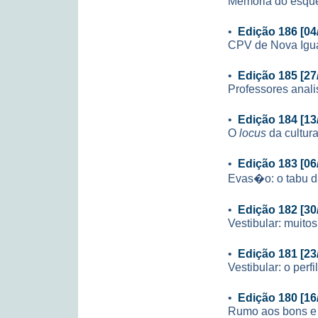
Memória do esqu
•
Edição 186 [04
CPV de Nova Igua
•
Edição 185 [27
Professores anali
•
Edição 184 [13
O
locus
da cultur
•
Edição 183 [06
Evas�o: o tabu d
•
Edição 182 [30
Vestibular: muit
•
Edição 181 [23
Vestibular: o perf
•
Edição 180 [16
Rumo aos bons e