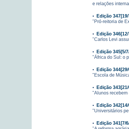
e relações interna
•
Edição 347[19/
"Pró-reitoria de 
•
Edição 346[12/
"Carlos Levi ass
•
Edição 345[5/7
"África do Sul: o 
•
Edição 344[29/
"Escola de Música
•
Edição 343[21/
"Alunos recebem 
•
Edição 342[14/
"Universitários pe
•
Edição 341[7/6
"A reforma agrári