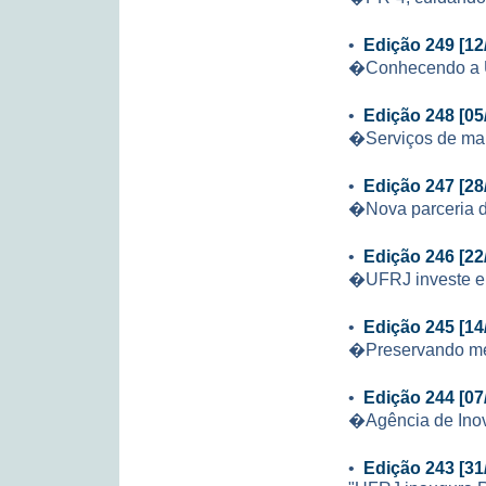
•
Edição 249 [12
�Conhecendo a
•
Edição 248 [05
�Serviços de ma
•
Edição 247 [28
�Nova parceria da
•
Edição 246 [22
�UFRJ investe em
•
Edição 245 [14
�Preservando m
•
Edição 244 [07
�Agência de Inov
•
Edição 243 [31