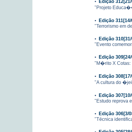
•
Edição 312[21/
"Projeto Educa��
•
Edição 311[14/
"Terrorismo em de
•
Edição 310[31/
"Evento comemor
•
Edição 309[24/
"M�rito X Cotas:
•
Edição 308[17/
"A cultura do �je
•
Edição 307[10/
"Estudo reprova e
•
Edição 306[3/0
"Técnica identific
•
Edição 305[28/