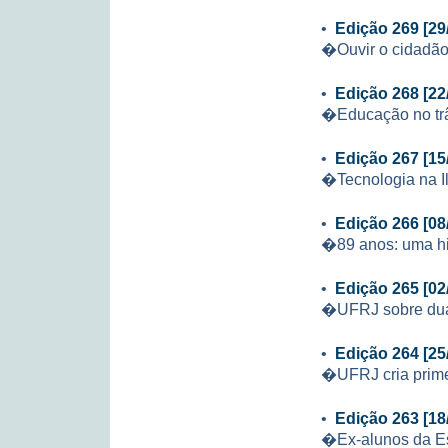
•
Edição 269 [29
�Ouvir o cidadão
•
Edição 268 [22
�Educação no trâ
•
Edição 267 [15
�Tecnologia na Il
•
Edição 266 [08
�89 anos: uma his
•
Edição 265 [02
�UFRJ sobre dua
•
Edição 264 [25
�UFRJ cria prime
•
Edição 263 [18
�Ex-alunos da Es