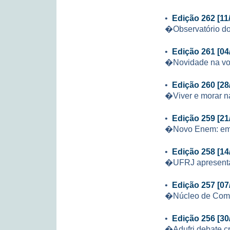
•
Edição 262 [11
�Observatório do
•
Edição 261 [04
�Novidade na vol
•
Edição 260 [28
�Viver e morar na
•
Edição 259 [21
�Novo Enem: em 
•
Edição 258 [14
�UFRJ apresenta 
•
Edição 257 [07
�Núcleo de Comput
•
Edição 256 [30
�Adufrj debate cr