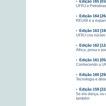
•
Edição 165 [03
UFRJ e Petrobras
•
Edição 164 [26
REUNI e a expan
•
Edição 163 [19
UFRJ cria núcleo
•
Edição 162 [12
África, prosa e po
•
Edição 161 [05
Conhecendo a U
•
Edição 160 [29
Tecnologia e des
•
Edição 159 [22
Se ela dança, eu d
também