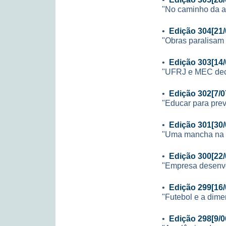
"No caminho da 
•
Edição 304[21/
"Obras paralisam 
•
Edição 303[14/
"UFRJ e MEC decid
•
Edição 302[7/0
"Educar para prev
•
Edição 301[30/
"Uma mancha na i
•
Edição 300[22/
"Empresa desenvo
•
Edição 299[16/
"Futebol e a dime
•
Edição 298[9/0