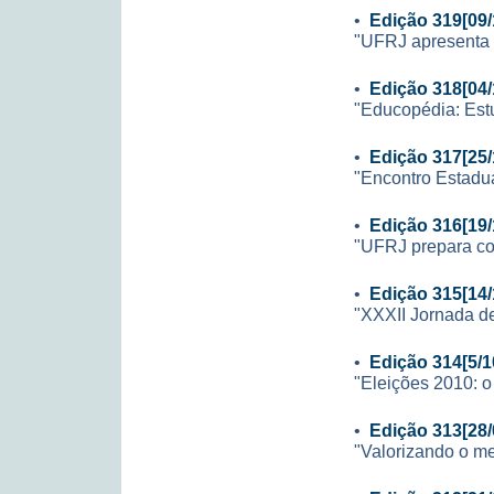
•
Edição 319[09/
"UFRJ apresenta 
•
Edição 318[04/
"Educopédia: Est
•
Edição 317[25/
"Encontro Estadua
•
Edição 316[19/
"UFRJ prepara con
•
Edição 315[14/
"XXXII Jornada de 
•
Edição 314[5/1
"Eleições 2010: o
•
Edição 313[28/
"Valorizando o me