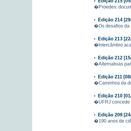
•
Edição 215 [05
�Proedes: docu
•
Edição 214 [29
�Os desafios da
•
Edição 213 [22
�Intercâmbio aca
•
Edição 212 [15
�Alternativas par
•
Edição 211 [08
�Caminhos da de
•
Edição 210 [01
�UFRJ concede b
•
Edição 209 [24
�190 anos de ciê