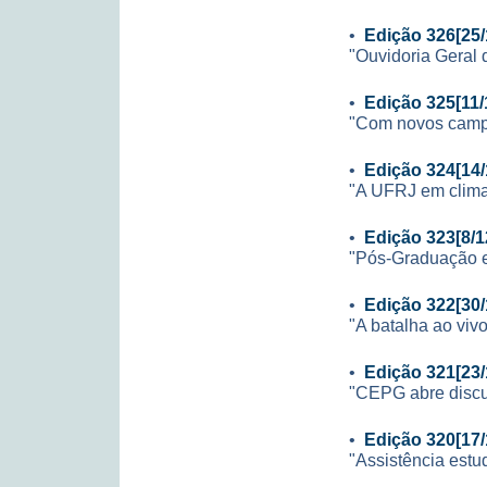
•
Edição 326[25/
"Ouvidoria Geral 
•
Edição 325[11/
"Com novos campos
•
Edição 324[14/
"A UFRJ em clima
•
Edição 323[8/1
"Pós-Graduação 
•
Edição 322[30/
"A batalha ao viv
•
Edição 321[23/
"CEPG abre discus
•
Edição 320[17/
"Assistência estu