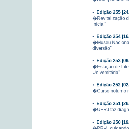
•
Edição 255 [24
�Revitalização d
inicial"
•
Edição 254 [16
�Museu Nacional 
diversão"
•
Edição 253 [09
�Estação de Inte
Universitária"
•
Edição 252 [02
�Curso noturno n
•
Edição 251 [26
�UFRJ faz diagnó
•
Edição 250 [19
�PR-4, cuidando 