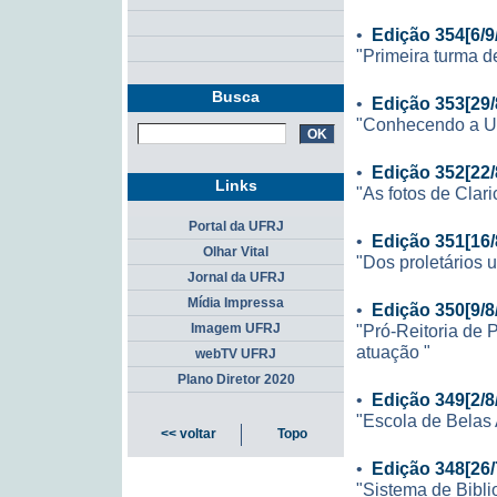
•
Edição 354[6/9
"Primeira turma d
Busca
•
Edição 353[29/
"Conhecendo a UF
•
Edição 352[22/
Links
"As fotos de Clari
Portal da UFRJ
•
Edição 351[16/
Olhar Vital
"Dos proletários 
Jornal da UFRJ
Mídia Impressa
•
Edição 350[9/8
"Pró-Reitoria de 
Imagem UFRJ
atuação "
webTV UFRJ
Plano Diretor 2020
•
Edição 349[2/8
"Escola de Belas 
<< voltar
Topo
•
Edição 348[26/
"Sistema de Bibli