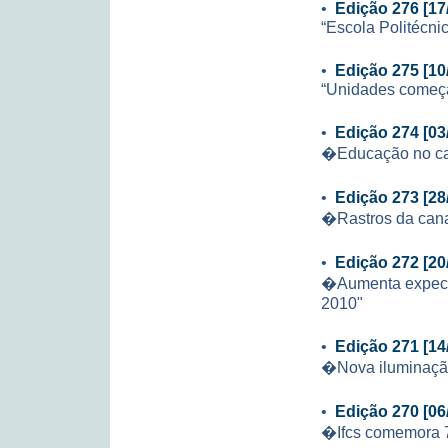
•
Edição 276 [17
“Escola Politécni
•
Edição 275 [10
“Unidades começa
•
Edição 274 [03
�Educação no ca
•
Edição 273 [28
�Rastros da can
•
Edição 272 [20
�Aumenta expecta
2010"
•
Edição 271 [14
�Nova iluminação
•
Edição 270 [06
�Ifcs comemora 7