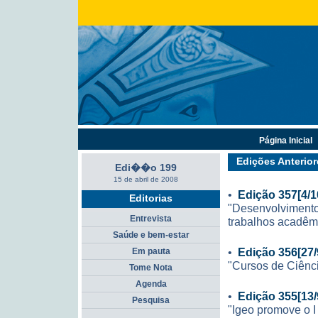
Página Inicial
Edições Anterior
Edi��o 199
15 de abril de 2008
•
Edição 357[4/1
Editorias
"Desenvolvimento
Entrevista
trabalhos acadêm
Saúde e bem-estar
•
Edição 356[27/
Em pauta
"Cursos de Ciênc
Tome Nota
Agenda
•
Edição 355[13/
Pesquisa
"Igeo promove o I