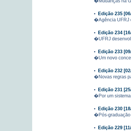
�Mudanças na 
•
Edição 235 [06
�Agência UFRJ d
•
Edição 234 [16
�UFRJ desenvolv
•
Edição 233 [09
�Um novo concei
•
Edição 232 [02
�Novas regras p
•
Edição 231 [25
�Por um sistema 
•
Edição 230 [18
�Pós-graduação 
•
Edição 229 [11