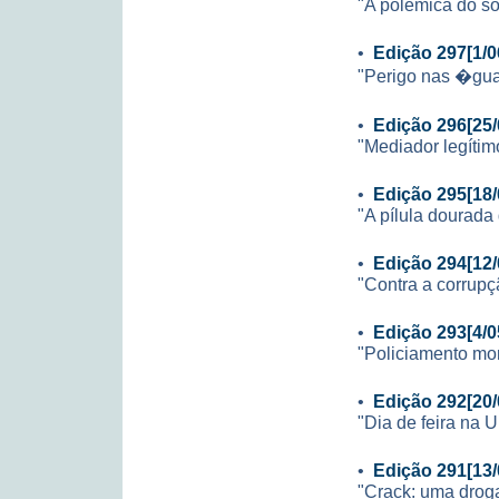
"A polêmica do s
•
Edição 297[1/0
"Perigo nas �gu
•
Edição 296[25/
"Mediador legítim
•
Edição 295[18/
"A pílula dourada
•
Edição 294[12/
"Contra a corrupç
•
Edição 293[4/0
"Policiamento mon
•
Edição 292[20/
"Dia de feira na 
•
Edição 291[13/
"Crack: uma drog