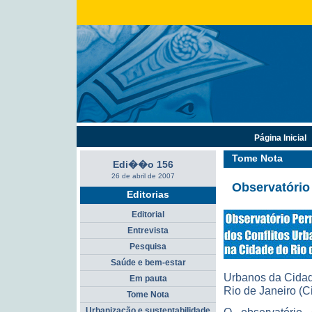
Página Inicial
Tome Nota
Edi��o 156
26 de abril de 2007
Observatório
Editorias
Editorial
Entrevista
Pesquisa
Saúde e bem-estar
Urbanos da Cidad
Em pauta
Rio de Janeiro (C
Tome Nota
Urbanização e sustentabilidade