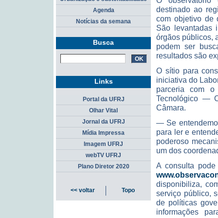
O observatório
destinado ao reg
Agenda
com objetivo de d
Notícias da semana
São levantadas i
órgãos públicos,
Busca
podem ser buscad
resultados são e
O sítio para con
iniciativa do Labo
Links
parceria com o 
Tecnológico — 
Portal da UFRJ
Câmara.
Olhar Vital
— Se entendemos 
Jornal da UFRJ
para ler e entend
Mídia Impressa
poderoso mecanis
Imagem UFRJ
um dos coordenad
webTV UFRJ
A consulta pode 
Plano Diretor 2020
www.observaconfl
disponibiliza, co
<< voltar
Topo
serviço público, 
de políticas gov
informações par