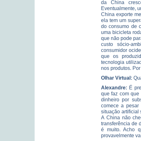
da China cresc
Eventualmente, u
China exporte me
ela tem um super
do consumo de co
uma bicicleta ro
que não pode para
custo sócio-amb
consumidor ocide
que os produzid
tecnologia utiliz
nos produtos. Por
Olhar Virtual:
Qua
Alexandre:
É pre
que faz com que o
dinheiro por sub
comece a pesar n
situação artifici
A China não cheg
transferência de 
é muito. Acho 
provavelmente va