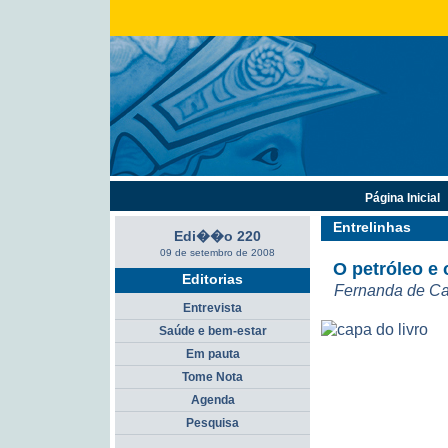
Página Inicial
Entrelinhas
Edi��o 220
09 de setembro de 2008
O petróleo e
Editorias
Fernanda de Ca
Entrevista
Saúde e bem-estar
Em pauta
Tome Nota
Agenda
Pesquisa