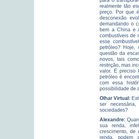
para o transport
realmente tão es
preço. Por que 
desconexão evo
demandando o cre
bem a China e a
combustíveis de m
esse combustíve
petróleo? Hoje,
questão da esca
novos, tais com
restrição, mas i
valor. É preciso
petróleo é encont
com essa histó
possibilidade de 
Olhar Virtual:
Ext
ser necessária
sociedades?
Alexandre:
Quand
sua renda, inf
crescimento, de
renda, podem c