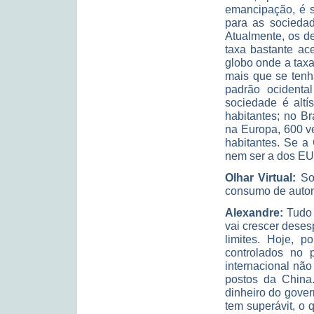
emancipação, é si
para as sociedad
Atualmente, os d
taxa bastante ac
globo onde a taxa
mais que se tenh
padrão ocidental
sociedade é alt
habitantes; no Br
na Europa, 600 ve
habitantes. Se a 
nem ser a dos EUA
Olhar Virtual:
Sob
consumo de autom
Alexandre:
Tudo
vai crescer deses
limites. Hoje, 
controlados no p
internacional nã
postos da China.
dinheiro do gover
tem superávit, o 