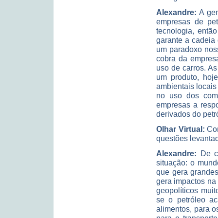
Alexandre:
A gen
empresas de pet
tecnologia, então
garante a cadeia
um paradoxo noss
cobra da empres
uso de carros. As
um produto, hoje
ambientais locai
no uso dos comb
empresas a respo
derivados do petr
Olhar Virtual:
Com
questões levanta
Alexandre:
De ce
situação: o mund
que gera grandes
gera impactos na
geopolíticos mui
se o petróleo a
alimentos, para os