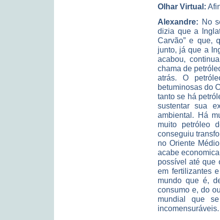
Olhar Virtual:
Afin
Alexandre:
No sé
dizia que a Ingl
Carvão” e que, q
junto, já que a I
acabou, continua
chama de petróleo
atrás. O petról
betuminosas do C
tanto se há petró
sustentar sua e
ambiental. Há m
muito petróleo 
conseguiu transfo
no Oriente Médio
acabe economicam
possível até que 
em fertilizantes
mundo que é, de
consumo e, do out
mundial que se
incomensuráveis.