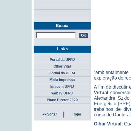
Busca
Links
Portal da UFRJ
Olhar Vital
“ambientalmente
Jornal da UFRJ
exploração do re
Mídia Impressa
A fim de discutir
Imagem UFRJ
Virtual
conversou
webTV UFRJ
Alexandre Szklo
Plano Diretor 2020
Energético (PPE)
trabalhos de div
curso de Doutor
<< voltar
Topo
Olhar Virtual:
Qua