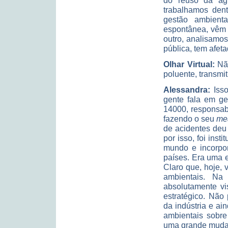
do reuso da águ
trabalhamos den
gestão ambient
espontânea, vêm 
outro, analisamo
pública, tem afeta
Olhar Virtual:
Não
poluente, transmi
Alessandra:
Iss
gente fala em g
14000, responsabi
fazendo o seu
me
de acidentes deu
por isso, foi ins
mundo e incorpor
países. Era uma 
Claro que, hoje,
ambientais. Na
absolutamente vi
estratégico. Nã
da indústria e ain
ambientais sobre
uma grande muda