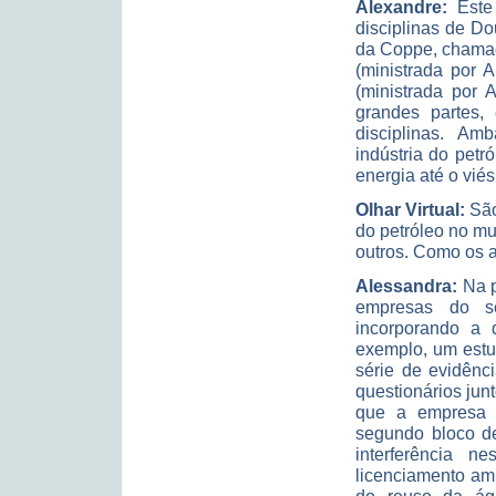
Alexandre:
Este 
disciplinas de D
da Coppe, chamad
(ministrada por 
(ministrada por 
grandes partes,
disciplinas. Am
indústria do petr
energia até o viés
Olhar Virtual:
São
do petróleo no mu
outros. Como os 
Alessandra:
Na p
empresas do se
incorporando a q
exemplo, um estu
série de evidênc
questionários jun
que a empresa 
segundo bloco de
interferência 
licenciamento amb