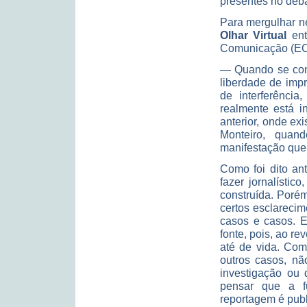
presentes no deb
Para mergulhar ne
Olhar Virtual
ent
Comunicação (EC
— Quando se con
liberdade de imp
de interferênci
realmente está 
anterior, onde ex
Monteiro, quan
manifestação que
Como foi dito an
fazer jornalístic
construída. Poré
certos esclareci
casos e casos. E
fonte, pois, ao re
até de vida. Com
outros casos, nã
investigação ou 
pensar que a f
reportagem é publ