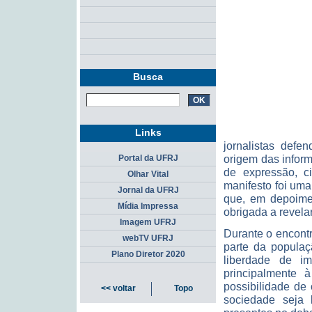
Busca
Links
jornalistas defe
origem das infor
Portal da UFRJ
de expressão, c
Olhar Vital
manifesto foi uma
Jornal da UFRJ
que, em depoime
Mídia Impressa
obrigada a revela
Imagem UFRJ
Durante o encont
webTV UFRJ
parte da populaç
Plano Diretor 2020
liberdade de im
principalmente 
possibilidade de
<< voltar
Topo
sociedade seja 