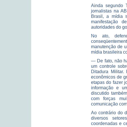
Ainda segundo T
jornalistas na A
Brasil, a mídia 
manifestação de
autoridades do go
No ato, defen
conseqüentemente
manutenção de um
mídia brasileira 
— De fato, não h
um controle sob
Ditadura Militar
econômicos de gr
etapas do fazer 
informação e um
discutido també
com forças mui
comunicação como
Ao contrário do 
diversos setor
coordenadas e ce