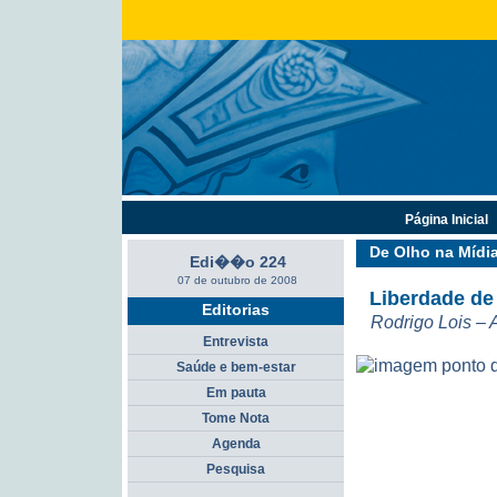
Página Inicial
De Olho na Mídi
Edi��o 224
07 de outubro de 2008
Liberdade de
Editorias
Rodrigo Lois –
Entrevista
Saúde e bem-estar
Em pauta
Tome Nota
Agenda
Pesquisa