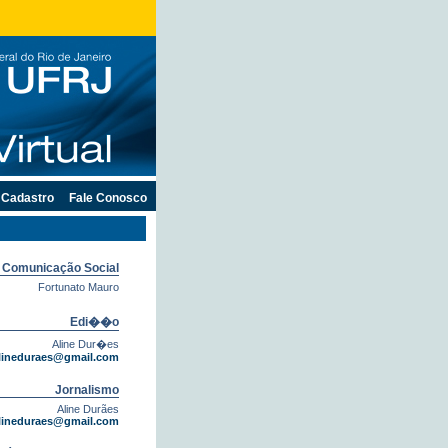
Cadastro
Fale Conosco
e Comunicação Social
Fortunato Mauro
Edi��o
Aline Dur�es
lineduraes@gmail.com
Jornalismo
Aline Durães
lineduraes@gmail.com