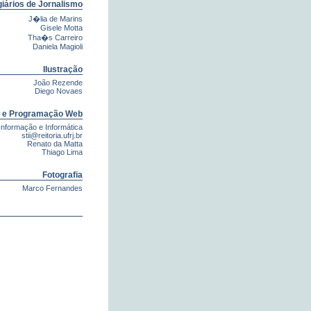
iários de Jornalismo
J�lia de Marins
Gisele Motta
Tha�s Carreiro
Daniela Magioli
Ilustração
João Rezende
Diego Novaes
 e Programação Web
Informação e Informática
stii@reitoria.ufrj.br
Renato da Matta
Thiago Lima
Fotografia
Marco Fernandes