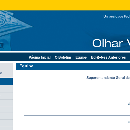
Página Inicial
O Boletim
Equipe
Edi��es Anteriores
Equipe
08
Superentendente Geral d
r
a
a