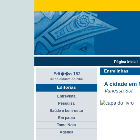
Página Inicial
Entrelinhas
Edi��o 182
30 de outubro de 2007
A cidade em
Editorias
Vanessa Sol
Entrevista
Pesquisa
Saúde e bem-estar
Em pauta
Tome Nota
Agenda