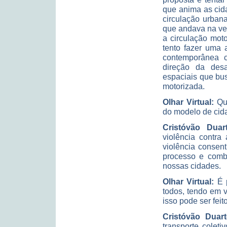
que anima as cida
circulação urbana
que andava na ve
a circulação moto
tento fazer uma 
contemporânea c
direção da desa
espaciais que bu
motorizada.
Olhar Virtual:
Que
do modelo de cid
Cristóvão Duart
violência contra
violência consent
processo e comba
nossas cidades.
Olhar Virtual:
É p
todos, tendo em 
isso pode ser feit
Cristóvão Duart
transporte colet