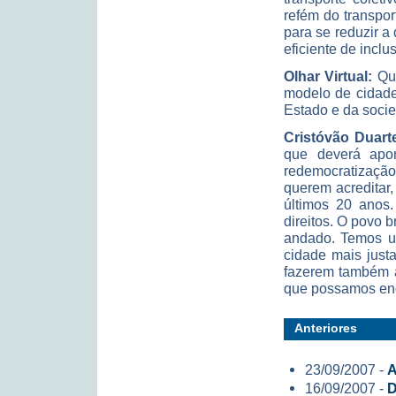
refém do transport
para se reduzir a
eficiente de inclu
Olhar Virtual:
Que
modelo de cidade
Estado e da socie
Cristóvão Duart
que deverá apo
redemocratização
querem acreditar,
últimos 20 anos.
direitos. O povo 
andado. Temos um
cidade mais justa
fazerem também a
que possamos enc
Anteriores
23/09/2007 -
A
16/09/2007 -
D