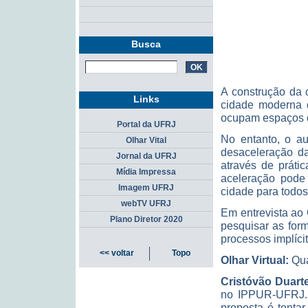
Busca
A construção da 
Links
cidade moderna 
ocupam espaços de
Portal da UFRJ
No entanto, o au
Olhar Vital
desaceleração da
Jornal da UFRJ
através de práti
Mídia Impressa
aceleração pode
Imagem UFRJ
cidade para todos
webTV UFRJ
Em entrevista ao 
Plano Diretor 2020
pesquisar as for
processos implícit
<< voltar
Topo
Olhar Virtual:
Qua
Cristóvão Duarte
no IPPUR-UFRJ. 
proposta é tenta