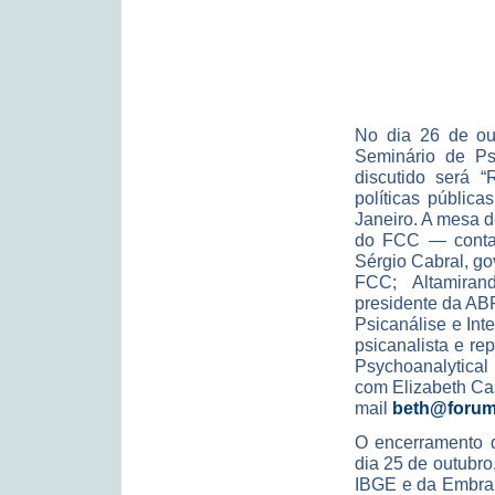
No dia 26 de ou
Seminário de Ps
discutido será “
políticas públic
Janeiro. A mesa d
do FCC — contará
Sérgio Cabral, go
FCC; Altamira
presidente da AB
Psicanálise e Int
psicanalista e re
Psychoanalytical
com Elizabeth Cas
mail
beth@forum.
O encerramento 
dia 25 de outubr
IBGE e da Embrap