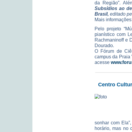
da Região”. Alé
Subsídios ao d
Brasil,
editado pe
Mais informações
Pelo projeto “M
pianístico com L
Rachmaninoff e D
Dourado.
O Fórum de Ciênc
campus da Praia 
acesse
www.forum
Centro Cultu
sonhar com Ela”,
horário, mas no 