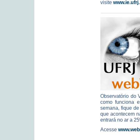
visite
www.ie.ufrj
Observatório do V
como funciona e
semana, fique de
que acontecem na 
entrará no ar a 2
Acesse
www.webtv