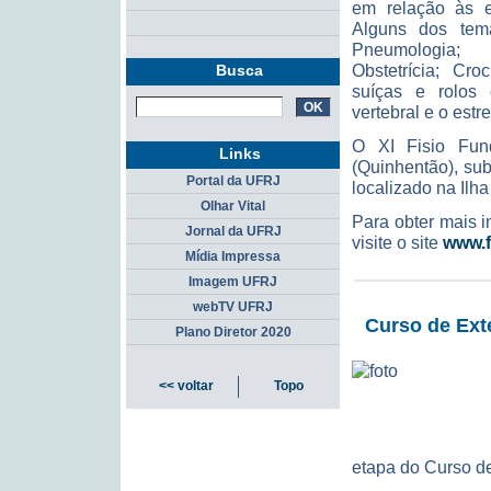
em relação às e
Alguns dos tema
Pneumologia; 
Obstetrícia; Cr
Busca
suíças e rolos 
vertebral e o est
O XI Fisio Fun
Links
(Quinhentão), su
Portal da UFRJ
localizado na Ilh
Olhar Vital
Para obter mais 
Jornal da UFRJ
visite o site
www.f
Mídia Impressa
Imagem UFRJ
webTV UFRJ
Curso de Ext
Plano Diretor 2020
<< voltar
Topo
etapa do Curso d