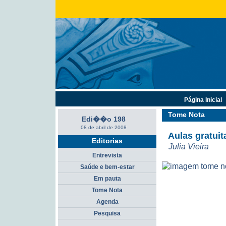
Página Inicial
Tome Nota
Edi��o 198
08 de abril de 2008
Aulas gratui
Editorias
Julia Vieira
Entrevista
Saúde e bem-estar
Em pauta
Tome Nota
Agenda
Pesquisa