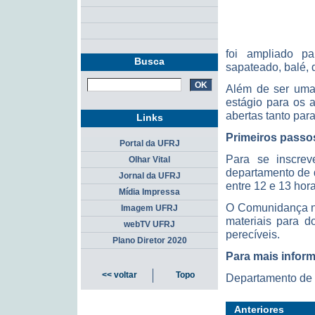
foi ampliado p
Busca
sapateado, balé, 
Além de ser uma 
estágio para os 
abertas tanto par
Links
Primeiros passo
Portal da UFRJ
Para se inscrev
Olhar Vital
departamento de 
Jornal da UFRJ
entre 12 e 13 hora
Mídia Impressa
O Comunidança nã
Imagem UFRJ
materiais para d
webTV UFRJ
perecíveis.
Plano Diretor 2020
Para mais infor
<< voltar
Topo
Departamento de a
Anteriores