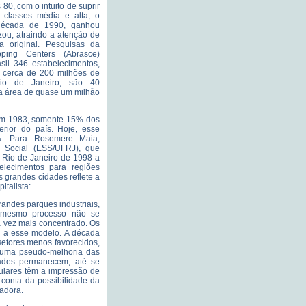
80, com o intuito de suprir
classes média e alta, o
década de 1990, ganhou
izou, atraindo a atenção de
a original. Pesquisas da
ping Centers (Abrasce)
sil 346 estabelecimentos,
 cerca de 200 milhões de
io de Janeiro, são 40
 área de quase um milhão
em 1983, somente 15% dos
rior do país. Hoje, esse
%. Para Rosemere Maia,
o Social (ESS/UFRJ), que
 Rio de Janeiro de 1998 a
lecimentos para regiões
as grandes cidades reflete a
italista:
andes parques industriais,
 mesmo processo não se
a vez mais concentrado. Os
 a esse modelo. A década
setores menos favorecidos,
uma pseudo-melhoria das
dades permanecem, até se
lares têm a impressão de
conta da possibilidade da
adora.