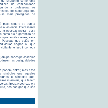
e de shopping como uma
dices de criminalidade
egundo a professora, os
anismos de segurança dos
m-se mais protegidos de
é mais seguro do que a
 à violência. Interessante
e as pessoas prezam essa
a como ela é garantida no
porque, muitas vezes, essa
s. Pessoas que estão em
ndivíduos negros ou que
vigilante, e isso incomoda
jam pautados pelas idéias
reproduzem as desigualdades
s podem entrar, mas essa
os símbolos que aqueles
signos e símbolos que,
iras invisíveis, que fazem
ertas áreas. A pobreza e a
utro, nos códigos que são