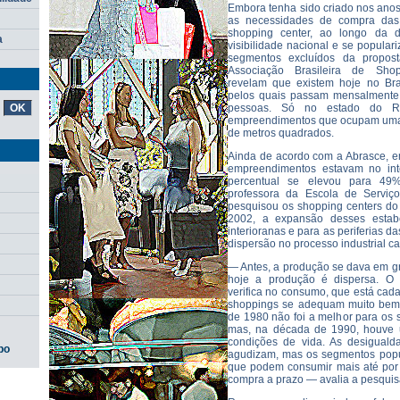
Embora tenha sido criado nos anos 
as necessidades de compra das 
shopping center, ao longo da 
a
visibilidade nacional e se popular
segmentos excluídos da propost
Associação Brasileira de Shop
revelam que existem hoje no Bra
pelos quais passam mensalmente
pessoas. Só no estado do R
empreendimentos que ocupam uma
de metros quadrados.
Ainda de acordo com a Abrasce, 
empreendimentos estavam no inte
percentual se elevou para 49
professora da Escola de Serviç
pesquisou os shopping centers do
2002, a expansão desses estabe
interioranas e para as periferias d
dispersão no processo industrial cap
— Antes, a produção se dava em gr
hoje a produção é dispersa. O
verifica no consumo, que está cad
shoppings se adequam muito bem
de 1980 não foi a melhor para os 
mas, na década de 1990, houve 
condições de vida. As desigual
po
agudizam, mas os segmentos popu
que podem consumir mais até por 
compra a prazo — avalia a pesquis