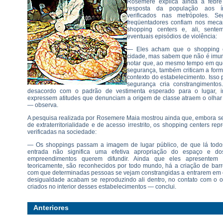
Rosemere explica ainda a febr
resposta da população aos ín
verificados nas metrópoles. S
freqüentadores confiam nos mec
shopping centers e, ali, sente
eventuais episódios de violência:
— Eles acham que o shopping 
cidade, mas sabem que não é imune
notar que, ao mesmo tempo em qu
segurança, também criticam a form
contexto do estabelecimento. Isso 
segurança cria constrangimento
desacordo com o padrão de vestimenta esperado para o lugar, i
expressem atitudes que denunciam a origem de classe atraem o olhar 
— observa.
A pesquisa realizada por Rosemere Maia mostrou ainda que, embora se
de extraterritorialidade e de acesso irrestrito, os shopping centers 
verificadas na sociedade:
— Os shoppings passam a imagem de lugar público, de que lá todo
entrada não significa uma efetiva apropriação do espaço e d
empreendimentos querem difundir. Ainda que eles apresentem 
teoricamente, são reconhecidos por todo mundo, há a criação de barre
com que determinadas pessoas se vejam constrangidas a entrarem em c
desigualdade acabam se reproduzindo ali dentro, no contato com o o
criados no interior desses estabelecimentos — conclui.
Anteriores