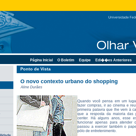
Página Inicial
O Boletim
Equipe
Edi��es Anteriores
Ponto de Vista
O novo contexto urbano do shopping
Aline Durães
Quando você pensa em um lugar
fazer compras, ir ao cinema e reu
primeira palavra que lhe vem à ca
que a resposta da maioria das 
r
center. Há alguns anos, esse e
funcionar apenas para atender
passou a exercer também o pape
pólo de entretenimento.
ilidade