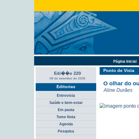
Página Inicial
Ponto de Vista
Edi��o 220
09 de setembro de 2008
O olhar do ou
Editorias
Aline Durães
Entrevista
Saúde e bem-estar
Em pauta
Tome Nota
Agenda
Pesquisa