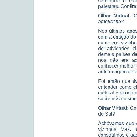
seminário e co
palestras. Confira
Olhar Virtual:
Co
americano
?
Nos últimos anos
com a criação do 
com seus vizinho
de atividades ci
demais países da
nós não era aq
conhecer melhor 
auto-imagem dista
Foi então que ti
entender como el
cultural e econô
sobre nós mesmos
Olhar Virtual:
Com
do Sul?
Achávamos que o 
vizinhos. Mas, n
construímos o ga