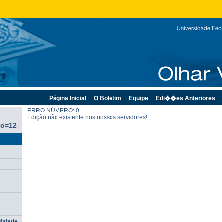
Página Inicial
O Boletim
Equipe
Edi��es Anteriores
ERRO NÚMERO: 0
Edição não existente nos nossos servidores!
go=12
r
ilidade