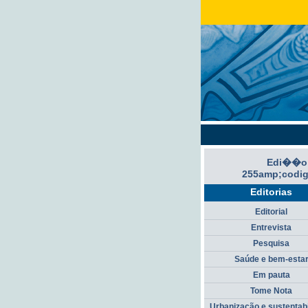
Edi��o
255amp;codi
Editorias
Editorial
Entrevista
Pesquisa
Saúde e bem-esta
Em pauta
Tome Nota
Urbanização e sustentab