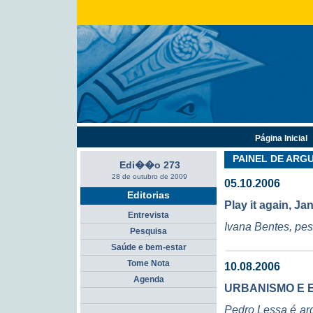
Página Inicial
PAINEL DE AR
Edi��o 273
28 de outubro de 2009
05.10.2006
Editorias
Play it again, Ja
Entrevista
Ivana Bentes, pe
Pesquisa
Saúde e bem-estar
Tome Nota
10.08.2006
Agenda
URBANISMO E
Pedro Lessa é ar