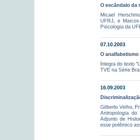
O escândalo da n
Micael Herschma
UFRJ, e Marcos J
Psicologia da UFR
07.10.2003
O analfabetismo 
Íntegra do texto 
TVE na Série Bras
16.09.2003
Discriminalizaç
Gilberto Velho, P
Antropologia do
Adjunto de Histor
esse polêmico as