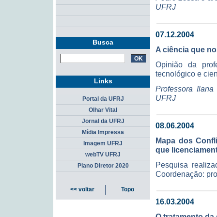
UFRJ
07.12.2004
Busca
A ciência que no
Opinião da prof
tecnológico e cien
Links
Professora Ilana
UFRJ
Portal da UFRJ
Olhar Vital
Jornal da UFRJ
08.06.2004
Mídia Impressa
Mapa dos Confli
Imagem UFRJ
que licenciament
webTV UFRJ
Pesquisa reali
Plano Diretor 2020
Coordenação: pro
<< voltar
Topo
16.03.2004
O tratamento da