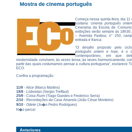
Mostra de cinema português
Começa nessa quinta-feira, dia 11
lusitana: cinema português onte
Cinerama da Escola de Comunic
exibições serão sempre às 18h30
– Avenida Pasteur, n° 250,
cam
entrada é franca.
“O desafio proposto pelo cic
português ontem e hoje
, é o d
contemporâneo, em que det
modernidade convivem, às vezes tensa, às vezes harmonicamente, com 
partir das quais costumamos pensar a cultura portuguesa”, esclarece T
ECO.
Confira a programação.
11/9
-
Alice
(Marco Martins)
18/9
-
Lisboetas
(Sergio Treffaut)
25/9
-
Coisa Ruim
(Tiago Guedes e Frederico Serra)
2/10
-
Recordações da Casa Amarela
(João César Monteiro)
9/10
-
Odete
(Jo�o Pedro Rodrigues)
N�o perca!
Anteriores