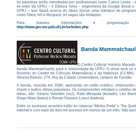
As palestras serão ministradas por profissionais como Carlos Lessa 
ex-reitor da UFRJ – e Débora Silva – engenheira da Google Brasil e 
UFRJ – que falará acerca do Open Social, uma interface de progra
como Orkut, hi5 e Myspace. As vagas são limitadas.
Para maiores informações e programação c
http://www.gecom.poli.ufrj.br/se/index.php
.
Banda Mammatchaull
O Centro Cultural Horácio Macedo
banda Mammatchaully para a comunidade da UFRJ. O show será no dia
Roxinho do Centro de Ciências Matemáticas e da Natureza (CCMN), l
Silveira Ramos, 274, ilha da Cidade Universitária,
campus
do Fundão.
A banda, nascida em 2006, apresenta um estilo eclético, misturando 
charm e outros ritmos populares. Os componentes retratam o coletivo d
letras, são: Delano Valentim (voz), Rafa Mesquita (teclado), Léo Barreto
Diego Maia (baixo) e Renan Passaro Louco (bateria).
Entre os sucessos recentes estão as músicas "Minha Preta" e "Na Que
internet e com mais de dois mil acessos em menos de um mês. Não per