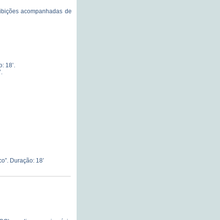
ibições acompanhadas de
: 18’.
.
o”. Duração: 18’