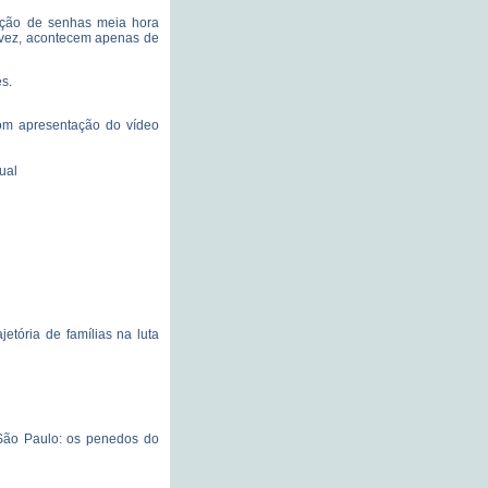
uição de senhas meia hora
 vez, acontecem apenas de
s.
om apresentação do vídeo
ual
jetória de famílias na luta
 São Paulo: os penedos do