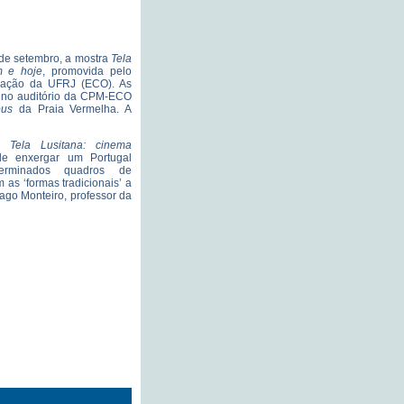
 de setembro, a mostra
Tela
m e hoje
, promovida pelo
ação da UFRJ (ECO). As
, no auditório da CPM-ECO
pus
da Praia Vermelha. A
lo
Tela Lusitana: cinema
e enxergar um Portugal
erminados quadros de
as ‘formas tradicionais’ a
iago Monteiro, professor da