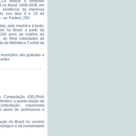
O) realiza o simpósio
a no Brasil 1808-2008
, em
existência da imprensa
zado nos dias 9 e 10 de
 av. Pasteur, 250.
as, pela manhã e à tarde,
ial no Brasil a partir da
“200 anos de história da
0, do filme
Liberdades de
as da Biblioteca Central da
 inscrições são gratuitas e
pantes.
e Computação (DEL/Poli)
tembro, a quinta edição da
mputação, organizada
m apoio de professores e
ação do Brasil no cenário
ecnológico e da humanidade