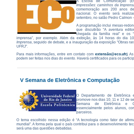
A Escola de Comunicação (EC
Impressões: caminhos da Imprens
comemoração aos 200 anos de 
nacional. O evento será reali
setembro, no salão Pedro Calmon —
A programação inclui mesas-redond
que discutirão “A aventura editor
chegada da família real” e os 
imprensa”, por exemplo. Além da exibição, às 14 horas do dia 1
Imprensa
, seguido de debate, e a inauguração da exposição "Obras rar
UFRJ".
Para mais informações, entre em contato com
extensão@eco.ufrj
. As
podem ser feitas nos dias do evento. Haverá certificados para os partici
V Semana de Eletrônica e Computação
O Departamento de Eletrônica 
promove nos dias 10, 11 e 12 de se
Semana de Eletrônica e Co
essencialmente pelos alunos, co
parceiros.
O tema escolhido nessa edição é “A tecnologia como fator de afirm
mundial”. A forma pela qual o país contribui para o desenvolvimento t
será uma das questões debatidas.