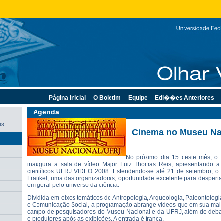
Página Inicial
O Boletim
Equipe
Edi��es Anteriores
Agenda
08
Cinema no Museu Na
No próximo dia 15 deste mês, o
r
inaugura a sala de vídeo Major Luiz Thomas Reis, apresentando a
científicos UFRJ VIDEO 2008. Estendendo-se até 21 de setembro, o
Frankel, uma das organizadoras, oportunidade excelente para desperta
em geral pelo universo da ciência.
Dividida em eixos temáticos de Antropologia, Arqueologia, Paleontolog
e Comunicação Social, a programação abrange vídeos que em sua maior
campo de pesquisadores do Museu Nacional e da UFRJ, além de deba
e produtores após as exibições. A entrada é franca.