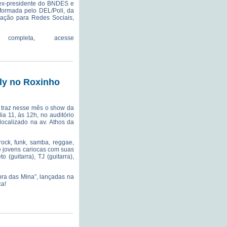
– ex-presidente do BNDES e
formada pelo DEL/Poli, da
mação para Redes Sociais,
ompleta, acesse
y no Roxinho
 traz nesse mês o show da
 11, às 12h, no auditório
ocalizado na av. Athos da
rock, funk, samba, reggae,
e jovens cariocas com suas
 (guitarra), TJ (guitarra),
bra das Mina”, lançadas na
ca!