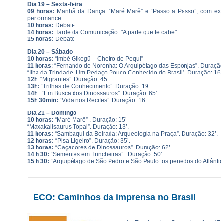
Dia 19 – Sexta-feira
09 horas:
Manhã da Dança: “Maré Marê” e “Passo a Passo”, com ex
performance.
10 horas:
Debate
14 horas:
Tarde da Comunicação: "A parte que te cabe"
15 horas:
Debate
Dia 20 – Sábado
10 horas
: “Imbé Gikegü – Cheiro de Pequi”
11 horas
: “Fernando de Noronha: O Arquipélago das Esponjas”. Duração
“Ilha da Trindade: Um Pedaço Pouco Conhecido do Brasil”. Duração: 16’
12h
: “Migrantes”. Duração: 45’
13h:
“Trilhas de Conhecimento”. Duração: 19’.
14h
: “Em Busca dos Dinossauros”. Duração: 65’
15h 30min:
“Vida nos Recifes”. Duração: 16’.
Dia 21 – Domingo
10 horas
: “Maré Marê” . Duração: 15’
“Maxakalisaurus Topai”. Duração: 13’.
11 horas:
“Sambaqui da Beirada: Arqueologia na Praça”. Duração: 32’.
12 horas:
“Pisa Ligeiro”. Duração: 35’.
13 horas:
“Caçadores de Dinossauros”. Duração: 62’
14 h 30:
“Sementes em Trincheiras” . Duração: 50’
15 h 30:
“Arquipélago de São Pedro e São Paulo: os penedos do Atlântic
ECO: Caminhos da imprensa no Brasil