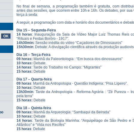
No final de semana, a programação também é gratuita, com distrib
antes das sessões, que ocorrem entre 10h e 16h. Os debates, por sua
terça à sexta.
A seguir, a programação com data e horário dos documentários e debate
Dia 15 – Segunda-Feira
14 horas
: Inauguração da Sala de Vídeo Major Luiz Thomas Reis c
“Rituais e Festas Borôro - 1917”.
14h30min:
Sessão inédita do vídeo “Caçadores de Dinossauros”
15h30min
: Debate: A divulgação científica através da produção audiovis
Dia 16 – Terça-Feira
09 horas:
Manhã da Paleontologia : “Em busca dos dinossauros”
10 horas:
Debate.
14 horas
: Tarde do Trabalho no Campo: “Migrantes”
15 horas:
Debate
Dia 17 – Quarta-feira
09 horas
: Manhã da Antropologia - Questão Indígena: “Pisa Ligeiro”.
10 horas:
Debate
13h30min
: Tarde da Antropologia - Reforma Agrária : “Zé Pureza – tra
pela terra”
15 horas:
Debate
Dia 18 – Quinta-feira
po
09 horas:
Manhã da Arqueologia: “Sambaqui da Beirada”
10 horas:
Debate
14 horas
: Tarde da Biologia Marinha: “Arquipélago de São Pedro e
Atlântico” e “Vida nos Recifes”
15 horas
: Debate