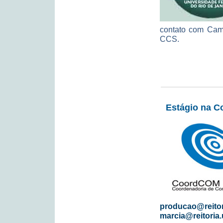
contato com Cami
CCS.
Estágio na 
producao@reitori
marcia@reitoria.u