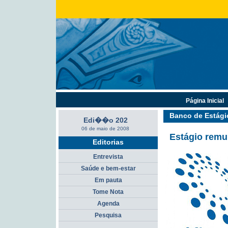
Página Inicial
Banco de Estági
Edi��o 202
06 de maio de 2008
Estágio remu
Editorias
Entrevista
Saúde e bem-estar
Em pauta
Tome Nota
Agenda
Pesquisa