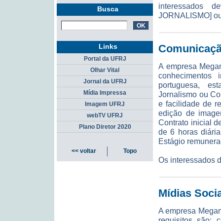
interessados
Busca
JORNALISMO] ou
Links
Comunicação
Portal da UFRJ
A empresa Megama
Olhar Vital
conhecimentos i
Jornal da UFRJ
portuguesa, es
Mídia Impressa
Jornalismo ou Co
e facilidade de 
Imagem UFRJ
edição de imagen
webTV UFRJ
Contrato inicial 
Plano Diretor 2020
de 6 horas diária
Estágio remunerad
<< voltar
Topo
Os interessados d
Mídias Soci
A empresa Megama
requisitos são: 