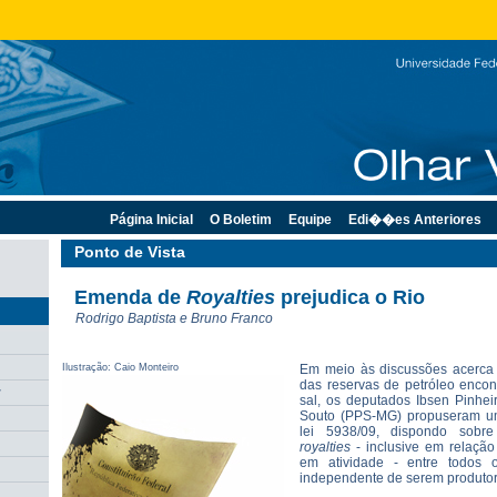
Página Inicial
O Boletim
Equipe
Edi��es Anteriores
Ponto de Vista
Emenda de
Royalties
prejudica o Rio
Rodrigo Baptista e Bruno Franco
Ilustração: Caio Monteiro
Em meio às discussões acerca
das reservas de petróleo enco
r
sal, os deputados Ibsen Pinhe
Souto (PPS-MG) propuseram u
lei 5938/09, dispondo sobre
royalties
- inclusive em relaçã
em atividade - entre todos o
independente de serem produtor