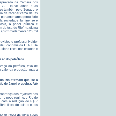
 aprovada na Câmara dos
a 72. Houve ainda duas
se também pelo Senado, o
ria de receber cerca de R$
s parlamentares gerou forte
da sociedade fluminense e
osta, o poder público e
m defesa do Rio” na última
iu aproximadamente 120 mil
evistou o professor Helder
to de Economia da UFRJ. De
íbrio fiscal dos estados e
aso do petróleo?
eço do petróleo, taxa de
o valor da produção, mas a
 do Rio afirmam que, se o
io de Janeiro quebra. Até
e cobrança dos
royalties
dos
, no novo regime, o Rio de
o, com a redução de R$ 7
brio fiscal do estado e dos
ação da Copa de 2014 e dos