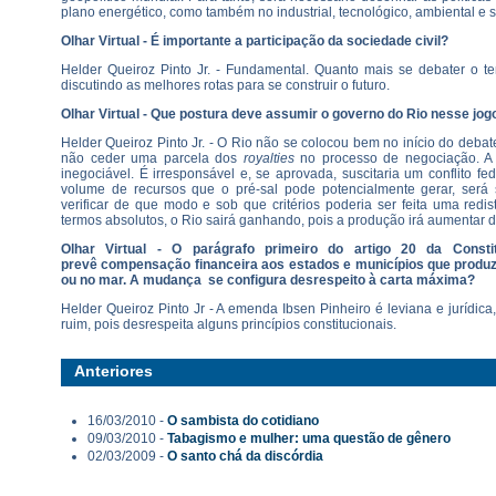
plano energético, como também no industrial, tecnológico, ambiental e s
Olhar Virtual - É importante a participação da sociedade civil?
Helder Queiroz Pinto Jr. - Fundamental. Quanto mais se debater o t
discutindo as melhores rotas para se construir o futuro.
Olhar Virtual - Que postura deve assumir o governo do Rio nesse jogo
Helder Queiroz Pinto Jr. - O Rio não se colocou bem no início do debate.
não ceder uma parcela dos
royalties
no processo de negociação. A
inegociável. É irresponsável e, se aprovada, suscitaria um conflito fe
volume de recursos que o pré-sal pode potencialmente gerar, será 
verificar de que modo e sob que critérios poderia ser feita uma redis
termos absolutos, o Rio sairá ganhando, pois a produção irá aumentar de
Olhar Virtual - O parágrafo primeiro do artigo 20 da Consti
prevê compensação financeira aos estados e municípios que produz
ou no mar. A mudança se configura desrespeito à carta máxima?
Helder Queiroz Pinto Jr - A emenda Ibsen Pinheiro é leviana e jurídic
ruim, pois desrespeita alguns princípios constitucionais.
Anteriores
16/03/2010 -
O sambista do cotidiano
09/03/2010 -
Tabagismo e mulher: uma questão de gênero
02/03/2009 -
O santo chá da discórdia