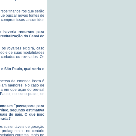
rsos financeiros que serão
 que buscar novas fontes de
s compromissos assumidos
o haveria recursos para
revitalização do Canal do
m os
royalties
exigirá, caso
tado e de suas modalidades
 cortados ou revisados. Os
 e São Paulo, qual seria o
 perverso da emenda Ibsen é
sejam menores. No caso de
ada em operação do pré-sal
Paulo, no curto prazo, os
 como um "passaporte para
tróleo, segundo estimativa
uais do país. O que isso
erada?
ões sustentáveis de geração
um protagonismo no cenário
etoriais corretas, tanto no