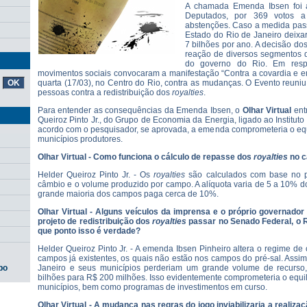
A chamada Emenda Ibsen foi
Deputados, por 369 votos 
abstenções. Caso a medida pas
Estado do Rio de Janeiro deixa
7 bilhões por ano. A decisão do
reação de diversos segmentos 
do governo do Rio. Em resp
movimentos sociais convocaram a manifestação “Contra a covardia e e
quarta (17/03), no Centro do Rio, contra as mudanças. O Evento reun
pessoas contra a redistribuição dos
royalties
.
Para entender as consequências da Emenda Ibsen, o
Olhar Virtual
entr
Queiroz Pinto Jr., do Grupo de Economia da Energia, ligado ao Institu
acordo com o pesquisador, se aprovada, a emenda comprometeria o equil
municípios produtores.
Olhar Virtual - Como funciona o cálculo de repasse dos
royalties
no c
Helder Queiroz Pinto Jr. - Os
royalties
são calculados com base no pr
câmbio e o volume produzido por campo. A alíquota varia de 5 a 10% d
grande maioria dos campos paga cerca de 10%.
Olhar Virtual - Alguns veículos da imprensa e o próprio governador
projeto de redistribuição dos
royalties
passar no Senado Federal, o R
que ponto isso é verdade?
Helder Queiroz Pinto Jr. - A emenda Ibsen Pinheiro altera o regime d
campos já existentes, os quais não estão nos campos do pré-sal. Assim
Janeiro e seus municípios perderiam um grande volume de recurs
po
bilhões para R$ 200 milhões. Isso evidentemente comprometeria o equilí
municípios, bem como programas de investimentos em curso.
Olhar Virtual - A mudança nas regras do jogo inviabilizaria a realiz