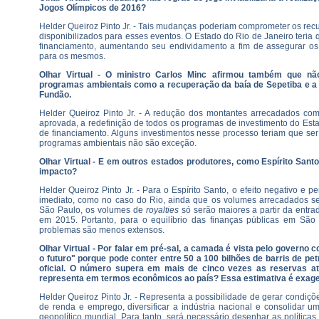
Jogos Olímpicos de 2016?
Helder Queiroz Pinto Jr. - Tais mudanças poderiam comprometer os recu
disponibilizados para esses eventos. O Estado do Rio de Janeiro teria
financiamento, aumentando seu endividamento a fim de assegurar o
para os mesmos.
Olhar Virtual - O ministro Carlos Minc afirmou também que nã
programas ambientais como a recuperação da baía de Sepetiba e a 
Fundão.
Helder Queiroz Pinto Jr. - A redução dos montantes arrecadados co
aprovada, a redefinição de todos os programas de investimento do Es
de financiamento. Alguns investimentos nesse processo teriam que ser
programas ambientais não são exceção.
Olhar Virtual - E em outros estados produtores, como Espírito Santo
impacto?
Helder Queiroz Pinto Jr. - Para o Espírito Santo, o efeito negativo e
imediato, como no caso do Rio, ainda que os volumes arrecadados 
São Paulo, os volumes de
royalties
só serão maiores a partir da entr
em 2015. Portanto, para o equilíbrio das finanças públicas em São 
problemas são menos extensos.
Olhar Virtual - Por falar em pré-sal, a camada é vista pelo governo
o futuro" porque pode conter entre 50 a 100 bilhões de barris de pe
oficial. O número supera em mais de cinco vezes as reservas at
representa em termos econômicos ao país? Essa estimativa é exag
Helder Queiroz Pinto Jr. - Representa a possibilidade de gerar condiç
de renda e emprego, diversificar a indústria nacional e consolidar 
geopolítico mundial. Para tanto, será necessário desenhar as políticas s