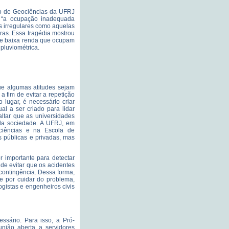
to de Geociências da UFRJ
o, “a ocupação inadequada
as irregulares como aquelas
uras. Essa tragédia mostrou
 de baixa renda que ocupam
 pluviométrica.
ue algumas atitudes sejam
a fim de evitar a repetição
lugar, é necessário criar
l a ser criado para lidar
ltar que as universidades
da sociedade. A UFRJ, em
ociências e na Escola de
s públicas e privadas, mas
 importante para detectar
m de evitar que os acidentes
contingência. Dessa forma,
e por cuidar do problema,
ogistas e engenheiros civis
essário. Para isso, a Pró-
união aberta a servidores