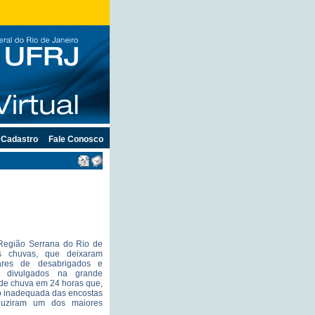
Cadastro
Fale Conosco
 Região Serrana do Rio de
es chuvas, que deixaram
ares de desabrigados e
s divulgados na grande
de chuva em 24 horas que,
 inadequada das encostas
oduziram um dos maiores