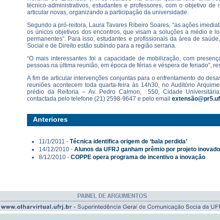
técnico-administrativos, estudantes e professores, com o objetivo de 
articular novas, organizando a participação da universidade.
Segundo a pró-reitora, Laura Tavares Ribeiro Soares, “as ações imedia
os únicos objetivos dos encontros, que visam a soluções a médio e l
permanentes”. Para isso, estudantes e profissionais da área de saúde,
Social e de Direito estão subindo para a região serrana.
“O mais interessantes foi a capacidade de mobilização, com prese
pessoas na última reunião, em época de férias e véspera de feriado”, re
A fim de articular intervenções conjuntas para o enfrentamento do des
reuniões acontecem toda quarta-feira às 14h30, no Auditório Arquim
prédio da Reitoria – Av. Pedro Calmon, 550, Cidade Universitária
contactada pelo telefone (21) 2598-9647 e pelo email
extensão@pr5.ufr
Anteriores
11/1/2011 -
Técnica identifica origem de ‘bala perdida’
14/12/2010 -
Alunos da UFRJ ganham prêmio por projeto inovado
8/12/2010 -
COPPE opera programa de incentivo a inovação