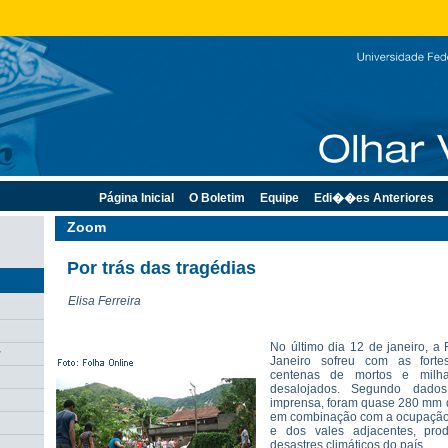
Página Inicial
O Boletim
Equipe
Edi��es Anteriores
Zoom
Por trás das tragédias
Elisa Ferreira
No último dia 12 de janeiro, a
r
Janeiro sofreu com as fort
centenas de mortos e milh
desalojados. Segundo dado
imprensa, foram quase 280 mm 
em combinação com a ocupação
e dos vales adjacentes, pr
desastres climáticos do país.