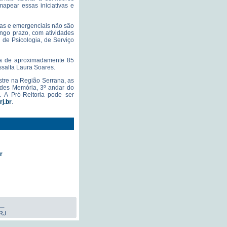
mapear essas iniciativas e
tas e emergenciais não são
ongo prazo, com atividades
 de Psicologia, de Serviço
nça de aproximadamente 85
ssalta Laura Soares.
astre na Região Serrana, as
edes Memória, 3º andar do
. A Pró-Reitoria pode ser
j.br
.
r