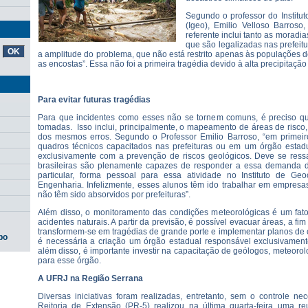
Segundo o professor do Institu
(Igeo), Emilio Velloso Barros
referente inclui tanto as moradi
que são legalizadas nas prefeit
a amplitude do problema, que não está restrito apenas às populações
as encostas”. Essa não foi a primeira tragédia devido à alta precipitação
Para evitar futuras tragédias
Para que incidentes como esses não se tornem comuns, é preciso q
tomadas. Isso inclui, principalmente, o mapeamento de áreas de risco, 
dos mesmos erros. Segundo o Professor Emilio Barroso, “em primeiro 
quadros técnicos capacitados nas prefeituras ou em um órgão estadua
exclusivamente com a prevenção de riscos geológicos. Deve se ressa
brasileiras são plenamente capazes de responder a essa demanda 
particular, forma pessoal para essa atividade no Instituto de Ge
Engenharia. Infelizmente, esses alunos têm ido trabalhar em empresa
não têm sido absorvidos por prefeituras”.
Além disso, o monitoramento das condições meteorológicas é um fator
acidentes naturais. A partir da previsão, é possível evacuar áreas, a fi
transformem-se em tragédias de grande porte e implementar planos de 
po
é necessária a criação um órgão estadual responsável exclusivament
além disso, é importante investir na capacitação de geólogos, meteorol
para esse órgão.
A UFRJ na Região Serrana
Diversas iniciativas foram realizadas, entretanto, sem o controle nec
Reitoria de Extensão (PR-5) realizou na última quarta-feira uma re