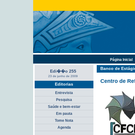
Página Inicial
Banco de Estági
Edi��o 255
23 de junho de 2009
Centro de Re
Editorias
Entrevista
Pesquisa
Saúde e bem-estar
Em pauta
Tome Nota
Agenda