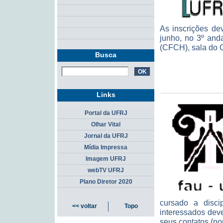
As inscrições de
junho, no 3º and
(CFCH), sala do 
Busca
Links
Portal da UFRJ
Olhar Vital
Jornal da UFRJ
Mídia Impressa
Imagem UFRJ
webTV UFRJ
Plano Diretor 2020
cursado a disci
<< voltar
Topo
interessados dev
seus contatos (nom